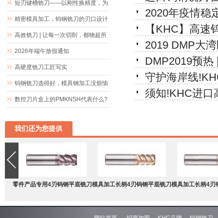
短刃键槽铣刀——以刚性换精度，为
2020年疫情
精密键槽加工而生
精密模具加工，钨钢铣刀的刃口设计
【KHC】高速钨
究竟藏着什么玄机
高效铣刀 | 让每一次切削，都物超所
2019 DMP
值
2026年端午放假通知
DMP2019预
高硬度铣刀工匠写实
守护海岸线!K
邀约!
钨钢铣刀选得好，模具钢加工没烦恼
须知!KHC进
数控刀片盒上的PMKNSH代表什么?
我们还为您提供
零件产品专用4刃钨钢平底铣刀
模具加工长柄4刃钨钢平底铣刀
模具加工长柄4刃
网站首页
招商加盟
KHC品牌
钨钢铣刀