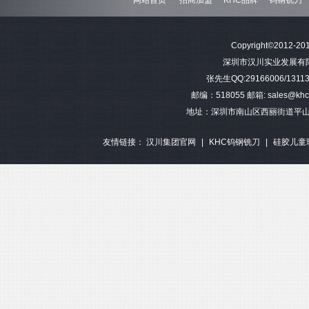
难加工材料4刃不等分割钨钢圆
模具加工长柄2刃钨钢球头铣刀
难加工材料4刃不
Copyright©2012-201
角铣刀
钢平底
深圳市汉川实业发展有限公司 
张先生QQ:29166006/13113
邮编：518055 邮箱: sales@khctoo
地址：深圳市南山区西丽街道平山
友情链接：
汉川集团官网
|
KHC钨钢铣刀
|
硅胶儿童