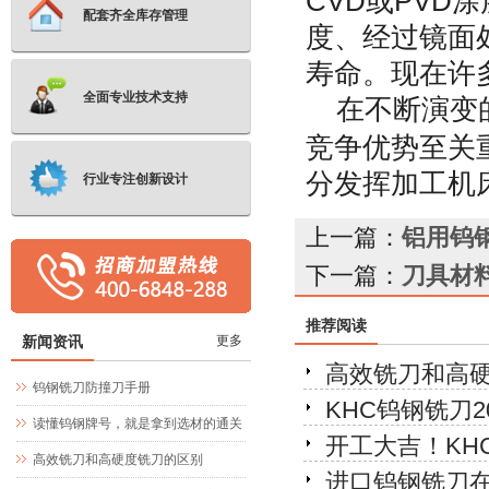
CVD或PV
配套齐全库存管理
度、经过镜面
寿命。现在许
全面专业技术支持
在不断演变的
竞争优势至关
分发挥加工机
行业专注创新设计
上一篇：
铝用钨
下一篇：
刀具材
推荐阅读
新闻资讯
更多
高效铣刀和高
钨钢铣刀防撞刀手册
KHC钨钢铣刀
读懂钨钢牌号，就是拿到选材的通关
开工大吉！KH
文牒
高效铣刀和高硬度铣刀的区别
进口钨钢铣刀