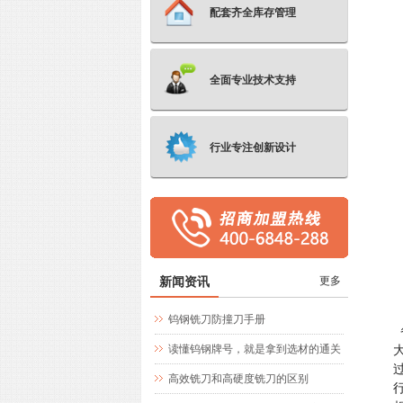
配套齐全库存管理
全面专业技术支持
行业专注创新设计
新闻资讯
更多
钨钢铣刀防撞刀手册
读懂钨钢牌号，就是拿到选材的通关
文牒
高效铣刀和高硬度铣刀的区别