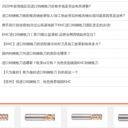
2020年疫情稳定后进口钨钢铣刀价格市场是否会有所调整?
进口钨钢铣刀铣削模具钢效果惊人!加工热处理后的模具钢出现问题原因竟是这样?
携手前行创佳绩!始兴过山风基地留下KHC进口钨钢铣刀团队坚定的步伐!
KHC进口钨钢铣刀丨第73期公益课程-品牌全网营销如何定位?
【KHC】进口钨钢铣刀的切削液冷却对刀具加工效果影响有多大?
国内钨钢铣刀与进口钨钢铣刀的差距在哪里？
进口钨钢铣刀选哪家？欧美or日韩？当然优选德国KHC钨钢铣刀
【只为最好】努力做好进口钨钢铣刀 目的就这一个
【苏州】找进口钨钢铣刀，给您推荐德国KHC