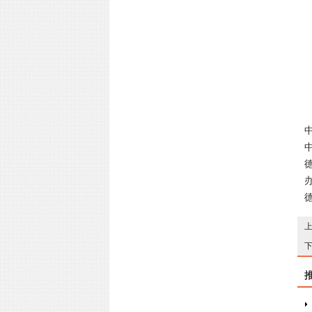
展
德
办