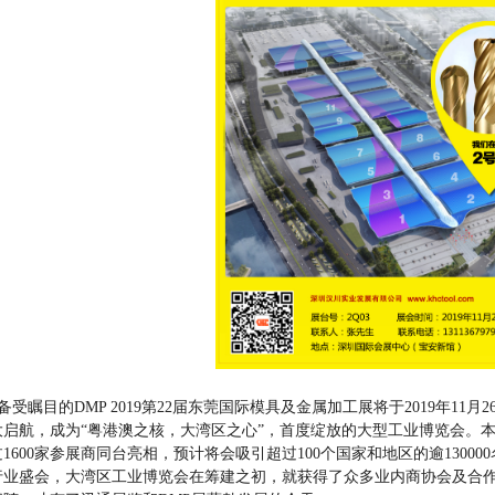
备受瞩目的DMP 2019第22届东莞国际模具及金属加工展将于2019年11月
大启航，成为“粤港澳之核，大湾区之心”，首度绽放的大型工业博览会。本
过1600家参展商同台亮相，预计将会吸引超过100个国家和地区的逾130
行业盛会，大湾区工业博览会在筹建之初，就获得了众多业内商协会及合