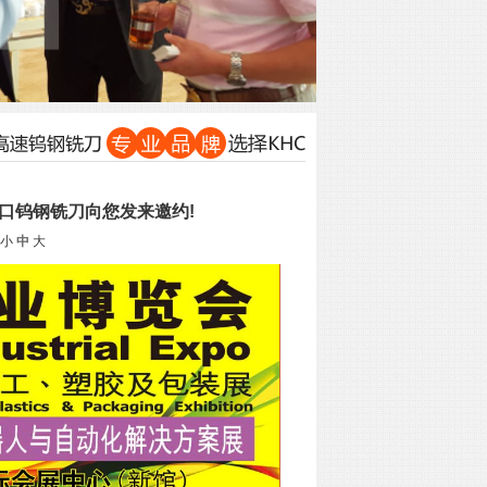
C进口钨钢铣刀向您发来邀约!
小
中
大