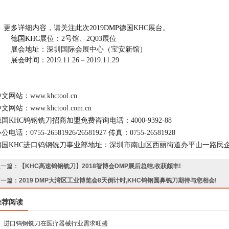
更多详细内容，请关注此次
2019DMP
德国KHC展台。
德国KHC
展位：2号馆、2Q03展位
展会地址：深圳国际会展中心（宝安新馆）
会时间：2019.11.26－2019.11.29
中文网站：
www.khctool.cn
中文网站：
www.khctool.com.cn
国KHC钨钢铣刀招商加盟免费咨询电话：4000-9392-88
公电话：0755-26581926/26581927 传真：0755-26581928
德国KHC进口钨钢铣刀事业部地址：深圳市南山区西丽街道办平山一路民
上一篇：
【KHC高速钨钢铣刀】2018智博会DMP展后总结,收获颇丰!
下一篇：
2019 DMP大湾区工业博览会8天倒计时,KHC钨钢圆鼻铣刀期待与您相会!
推荐阅读
进口钨钢铣刀在医疗器械行业需求旺盛