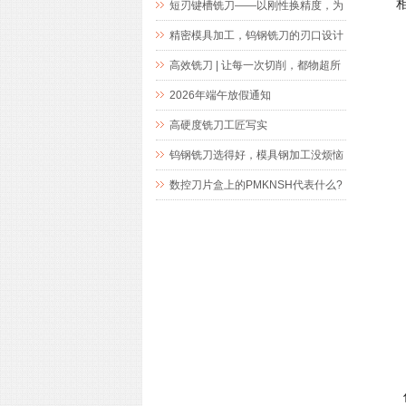
短刃键槽铣刀——以刚性换精度，为
精密键槽加工而生
精密模具加工，钨钢铣刀的刃口设计
究竟藏着什么玄机
高效铣刀 | 让每一次切削，都物超所
值
2026年端午放假通知
高硬度铣刀工匠写实
钨钢铣刀选得好，模具钢加工没烦恼
数控刀片盒上的PMKNSH代表什么?