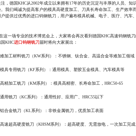
关注，德国KHC从2002年成立以来拥有17年的历史沉淀与丰厚的人员、
验。我们竭诚为提高客户的模具高硬度加工、刀具长寿命加工、生产效率而不
用户提供过优秀的进口钨钢铣刀，用户遍布模具机械、电子、医疗、汽车
在这一场专业的技术博览会上，大家将会再次看到德国KHC高速钨钢铣刀的
德国KHC
进口钨钢铣刀
届时将向大家展出：
* 难加工材料铣刀（KW系列）：不锈钢、钛合金、高温合金等难加工领域
* 模具专用铣刀（KF系列）：通用模具、塑胶五金模具、汽车模具等
* 高精加工铣刀（KM系列）：模具高精密、长寿命加工，HRC50-65
* 通用铣刀（KC系列）：通用性好、应用广、HRC55以下
* 铝合金铣刀（KL系列）：非铁金属铣刀，优质加工表面
* 高速超高硬度铣刀（KHSM系列）：超高硬度、无需放电，一次加工完成，HR