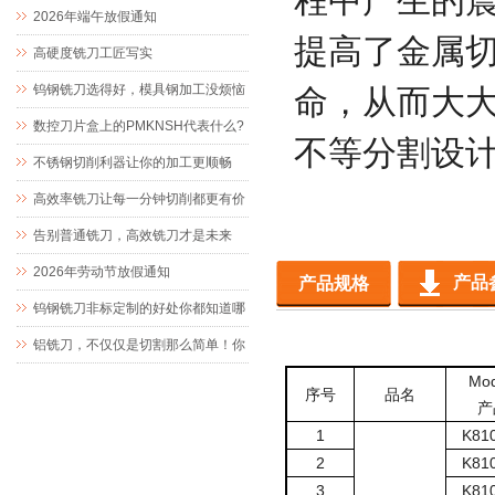
程中产生的
值
2026年端午放假通知
提高了金属
高硬度铣刀工匠写实
钨钢铣刀选得好，模具钢加工没烦恼
命，从而大
数控刀片盒上的PMKNSH代表什么?
不等分割设
不锈钢切削利器让你的加工更顺畅
高效率铣刀让每一分钟切削都更有价
值
告别普通铣刀，高效铣刀才是未来
2026年劳动节放假通知
产品
产品规格
钨钢铣刀非标定制的好处你都知道哪
些？
铝铣刀，不仅仅是切割那么简单！你
了解它的优点吗？
Mod
序号
品名
产
1
K81
2
K81
3
K81