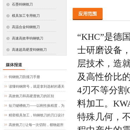
石墨钨钢铣刀
应用范围
模具加工专用铣刀
高温合金钨钢铣刀
“KHC”是
高速高效率钨钢铣刀
士研磨设备，
高速超高硬度钨钢铣刀
层技术，造就
媒体报道
及高性价比的
钨钢铣刀防撞刀手册
读懂钨钢牌号，就是拿到选材的通关
4刃不等分割
文牒
高效铣刀和高硬度铣刀的区别
料加工。KW
短刃键槽铣刀——以刚性换精度，为
特殊几何，
精密键槽加工而生
精密模具加工，钨钢铣刀的刃口设计
究竟藏着什么玄机
高效铣刀 | 让每一次切削，都物超所