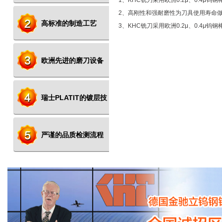
1、KHC铣刀采用欧洲0.2μ、0.4μ钨钢
2、高刚性和强耐磨性为刀具使用寿命
高标准的制造工艺
3、KHC铣刀采用欧洲0.2μ、0.4μ钨钢
欧洲先进的磨刀设备
瑞士PLATIT的镀层技
术
严谨的品质检测流程