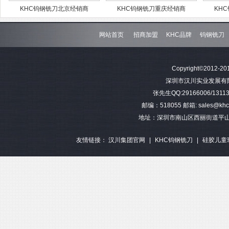
KHC钨钢铣刀北京经销商
KHC钨钢铣刀重庆经销商
KHC钨钢铣刀
网站首页
招商加盟
KHC品牌
钨钢铣刀
Copyright©2012-201
深圳市汉川实业发展有限公司 
张先生QQ:29166006/13113
邮编：518055 邮箱: sales@khctoo
地址：深圳市南山区西丽街道平山
友情链接：
汉川集团官网
|
KHC钨钢铣刀
|
硅胶儿童