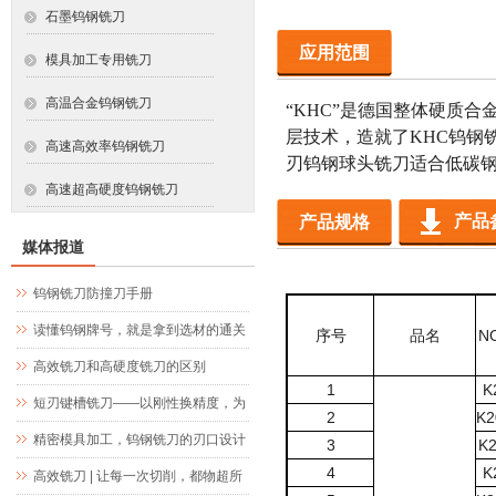
石墨钨钢铣刀
应用范围
模具加工专用铣刀
高温合金钨钢铣刀
“KHC”
是德国整体硬质合金
层技术，造就了
KHC
钨钢
高速高效率钨钢铣刀
刃钨钢球头铣刀适合低碳钢
高速超高硬度钨钢铣刀
产品
产品规格
媒体报道
钨钢铣刀防撞刀手册
读懂钨钢牌号，就是拿到选材的通关
序号
品名
N
文牒
高效铣刀和高硬度铣刀的区别
1
K
短刃键槽铣刀——以刚性换精度，为
2
K
2
精密键槽加工而生
精密模具加工，钨钢铣刀的刃口设计
3
K
4
K
究竟藏着什么玄机
高效铣刀 | 让每一次切削，都物超所