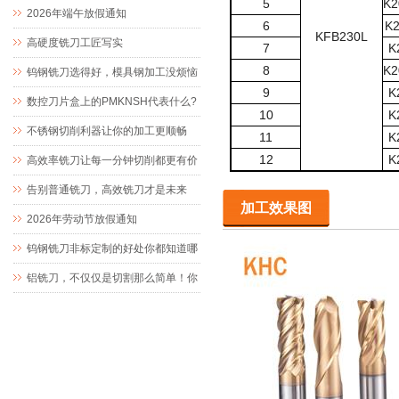
5
K
2
值
2026年端午放假通知
6
K
K
FB230L
高硬度铣刀工匠写实
7
K
8
K
2
钨钢铣刀选得好，模具钢加工没烦恼
9
K
数控刀片盒上的PMKNSH代表什么?
10
K
不锈钢切削利器让你的加工更顺畅
11
K
12
K
高效率铣刀让每一分钟切削都更有价
值
告别普通铣刀，高效铣刀才是未来
加工效果图
2026年劳动节放假通知
钨钢铣刀非标定制的好处你都知道哪
些？
铝铣刀，不仅仅是切割那么简单！你
了解它的优点吗？