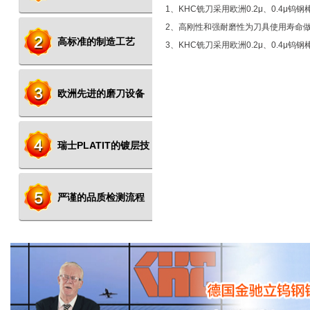
1、KHC铣刀采用欧洲0.2μ、0.4μ钨钢
2、高刚性和强耐磨性为刀具使用寿命
高标准的制造工艺
3、KHC铣刀采用欧洲0.2μ、0.4μ钨钢
欧洲先进的磨刀设备
瑞士PLATIT的镀层技
术
严谨的品质检测流程