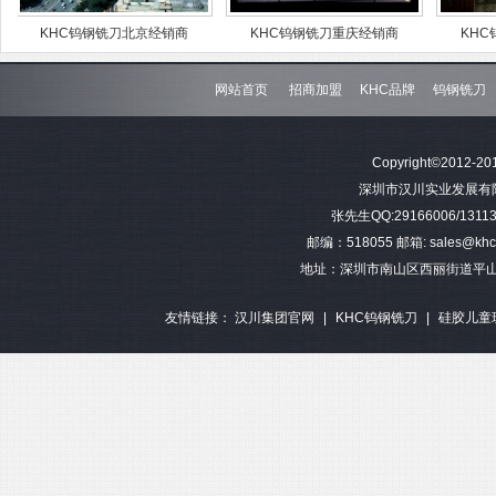
HC钨钢铣刀北京经销商
KHC钨钢铣刀重庆经销商
KHC钨钢铣刀
网站首页
招商加盟
KHC品牌
钨钢铣刀
Copyright©2012-201
深圳市汉川实业发展有限公司 
张先生QQ:29166006/13113
邮编：518055 邮箱: sales@khctoo
地址：深圳市南山区西丽街道平山
友情链接：
汉川集团官网
|
KHC钨钢铣刀
|
硅胶儿童