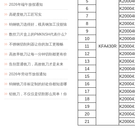
5
K20004
值
2026年端午放假通知
6
K20004
高硬度铣刀工匠写实
7
K20004
8
K20004
钨钢铣刀选得好，模具钢加工没烦恼
9
K20004
数控刀片盒上的PMKNSH代表什么?
10
K20004
不锈钢切削利器让你的加工更顺畅
11
KFA430R
K20004
12
K20004
高效率铣刀让每一分钟切削都更有价
13
K20004
值
告别普通铣刀，高效铣刀才是未来
14
K20004
2026年劳动节放假通知
15
K20004
16
K20004
钨钢铣刀非标定制的好处你都知道哪
17
K20004
些？
铝铣刀，不仅仅是切割那么简单！你
18
K20004
了解它的优点吗？
19
K20004
20
K20004
21
K20004