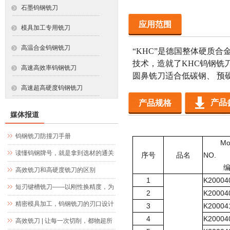
石墨钨钢铣刀
应用范围
模具加工专用铣刀
高温合金钨钢铣刀
“KHC”
是德国整体硬质合金
技术，造就了
KHC
钨钢铣
高速高效率钨钢铣刀
圆鼻铣刀适合低碳钢、 预硬
高速超高硬度钨钢铣刀
产品
产品规格
媒体报道
钨钢铣刀防撞刀手册
Mo
读懂钨钢牌号，就是拿到选材的通关
序号
品名
NO.
文牒
高效铣刀和高硬度铣刀的区别
1
K20004
短刃键槽铣刀——以刚性换精度，为
2
K20004
精密键槽加工而生
精密模具加工，钨钢铣刀的刃口设计
3
K20004
4
K20004
究竟藏着什么玄机
高效铣刀 | 让每一次切削，都物超所