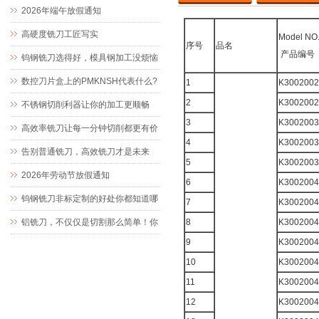
值
2026年端午放假通知
高硬度铣刀工匠写实
Model 
序号
品名
产品编号
钨钢铣刀选得好，模具钢加工没烦恼
数控刀片盒上的PMKNSH代表什么?
1
K3002002
2
K3002002
不锈钢切削利器让你的加工更顺畅
3
K3002003
高效率铣刀让每一分钟切削都更有价
4
K3002003
值
告别普通铣刀，高效铣刀才是未来
5
K3002003
2026年劳动节放假通知
6
K3002004
钨钢铣刀非标定制的好处你都知道哪
7
K3002004
些？
铝铣刀，不仅仅是切割那么简单！你
8
K3002004
9
K3002004
了解它的优点吗？
10
K3002004
11
K3002004
12
K3002004