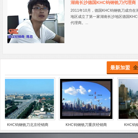
湖南长沙德国KHC钨钢铣刀代理商
2011年10月，德国KHC钨钢铣刀成功在
地区成立了第一家湖南长沙地区德国KH
代理商。...
最新加盟
全
HC钨钢铣刀北京经销商
KHC钨钢铣刀重庆经销商
KHC钨钢铣刀