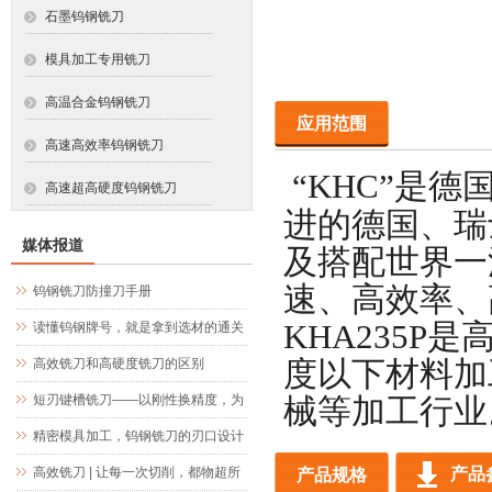
石墨钨钢铣刀
模具加工专用铣刀
高温合金钨钢铣刀
应用范围
高速高效率钨钢铣刀
“KHC”
是德
高速超高硬度钨钢铣刀
进的德国、瑞
媒体报道
及搭配世界一
速、高效率、
钨钢铣刀防撞刀手册
KHA235P
是
读懂钨钢牌号，就是拿到选材的通关
文牒
高效铣刀和高硬度铣刀的区别
度以下材料加
短刃键槽铣刀——以刚性换精度，为
械等加工行业
精密键槽加工而生
精密模具加工，钨钢铣刀的刃口设计
究竟藏着什么玄机
高效铣刀 | 让每一次切削，都物超所
产品
产品规格