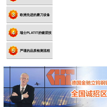
欧洲先进的磨刀设备
瑞士PLATIT的镀层技
术
严谨的品质检测流程