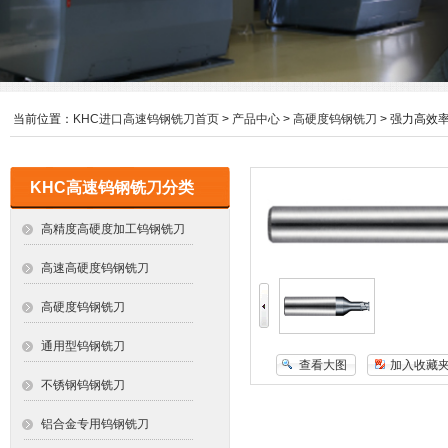
当前位置：
KHC进口高速钨钢铣刀首页
>
产品中心
>
高硬度钨钢铣刀
> 强力高效
KHC高速钨钢铣刀分类
高精度高硬度加工钨钢铣刀
高速高硬度钨钢铣刀
高硬度钨钢铣刀
通用型钨钢铣刀
查看大图
加入收藏
不锈钢钨钢铣刀
铝合金专用钨钢铣刀