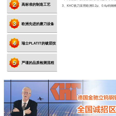
高标准的制造工艺
3、KHC铣刀采用欧洲0.2μ、0.4μ钨钢
欧洲先进的磨刀设备
瑞士PLATIT的镀层技
术
严谨的品质检测流程