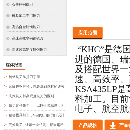
石墨钨钢铣刀
模具加工专用铣刀
高温合金钨钢铣刀
应用范围
高速高效率钨钢铣刀
“KHC”
是德
高速超高硬度钨钢铣刀
进的德国、瑞
媒体报道
及搭配世界一
速、高效率、
钨钢铣刀防撞刀手册
KSA435LP
是
读懂钨钢牌号，就是拿到选材的通关
文牒
高效铣刀和高硬度铣刀的区别
料加工。目前
短刃键槽铣刀——以刚性换精度，为
电子、航空航
精密键槽加工而生
精密模具加工，钨钢铣刀的刃口设计
究竟藏着什么玄机
高效铣刀 | 让每一次切削，都物超所
产品
产品规格