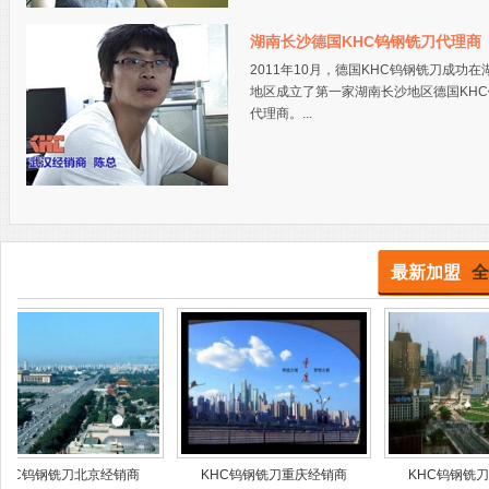
湖南长沙德国KHC钨钢铣刀代理商
2011年10月，德国KHC钨钢铣刀成功在
地区成立了第一家湖南长沙地区德国KH
代理商。...
最新加盟
全
铣刀北京经销商
KHC钨钢铣刀重庆经销商
KHC钨钢铣刀宁波经销