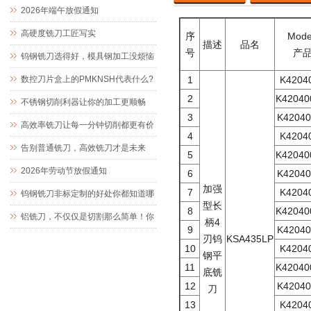
值
2026年端午放假通知
高硬度铣刀工匠写实
序
Mode
描述
品名
号
产品
钨钢铣刀选得好，模具钢加工没烦恼
数控刀片盒上的PMKNSH代表什么?
1
K4204
2
K42040
不锈钢切削利器让你的加工更顺畅
3
K42040
高效率铣刀让每一分钟切削都更有价
4
K4204
值
告别普通铣刀，高效铣刀才是未来
5
K42040
2026年劳动节放假通知
6
K42040
加强
7
K4204
钨钢铣刀非标定制的好处你都知道哪
型长
8
K42040
些？
铝铣刀，不仅仅是切割那么简单！你
柄4
9
K42040
刃钨
KSA435LP
了解它的优点吗？
10
K4204
钢平
11
K42040
底铣
12
K42040
刀
13
K4204