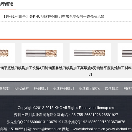
推荐阅读
【最强1+4组合】是KHC品牌钨钢铣刀在东莞展会的一道亮丽风景
钨钢平底铣刀
模具加工长柄4刃钨钢圆鼻铣刀
模具加工高螺旋4刃钨钢平底铣
难加工材料
刀
商加盟
KHC品牌
钨钢铣刀
高速钨钢铣刀
高速铣刀论坛
媒体报道
网站
钨钢球头铣刀
难加工材料4刃不等分割C角钨
模具加工2刃钨钢球头铣刀
难加工材料
Copyright©2012-2018 KHC All Rights Reserved
sitemap.xml
钢平底铣刀
深圳市汉川实业发展有限公司 电话：86-755-26581926 26581927
张先生QQ:29166006/13113679191 马小姐QQ:1921886030/15013670878
邮编：518055 邮箱: sales@khctool.cn 网址：www.khctool.com.cn ;www.khctool.cn