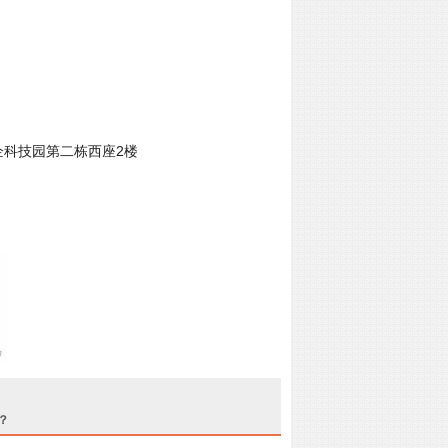
企科技园第二栋西座2楼
？