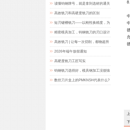
读懂钨钢牌号，就是拿到选材的通关
文牒
高效铣刀和高硬度铣刀的区别
短刃键槽铣刀——以刚性换精度，为
精密键槽加工而生
精密模具加工，钨钢铣刀的刃口设计
办
究竟藏着什么玄机
高效铣刀 | 让每一次切削，都物超所
值
2026年端午放假通知
高硬度铣刀工匠写实
钨钢铣刀选得好，模具钢加工没烦恼
数控刀片盒上的PMKNSH代表什么?