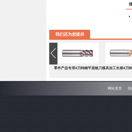
我们还为您提供
零件产品专用4刃钨钢平底铣刀
模具加工长柄4刃
网站首页
招
难加工材料4刃不等分割钨钢圆
模具加工长柄2刃
角铣刀