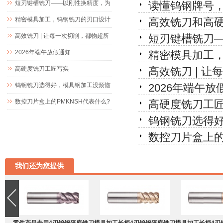
短刃键槽铣刀——以刚性换精度，为
读懂钨钢牌号
精密键槽加工而生
精密模具加工，钨钢铣刀的刃口设计
高效铣刀和高
究竟藏着什么玄机
高效铣刀 | 让每一次切削，都物超所
短刃键槽铣刀
值
2026年端午放假通知
精密模具加工
高硬度铣刀工匠写实
高效铣刀 | 
钨钢铣刀选得好，模具钢加工没烦恼
2026年端午放
数控刀片盒上的PMKNSH代表什么?
高硬度铣刀工
钨钢铣刀选得
数控刀片盒上的
我们还为您提供
零件产品专用4刃钨钢平底铣刀
模具加工长柄4刃钨钢平底铣刀
模具加工长柄4刃