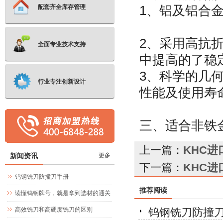
1、铝
配套齐全库存管理
2、采用高抗
全面专业技术支持
中提高的
3、科学的几
行业专注创新设计
性能及使用寿
三、适合非铁
上一篇：
KHC进
新闻资讯
更多
下一篇：
KHC进
钨钢铣刀防撞刀手册
推荐阅读
读懂钨钢牌号，就是拿到选材的通关
文牒
高效铣刀和高硬度铣刀的区别
钨钢铣刀防撞