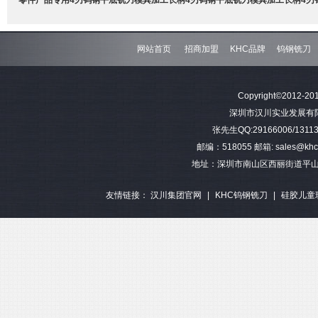
网站首页
招商加盟
KHC品牌
钨钢铣刀
难加工材料4刃不等分割钨钢圆
模具加工长柄2刃钨钢球头铣刀
难加工材料4刃不
Copyright©2012-201
角铣刀
钢平底
深圳市汉川实业发展有限公司 
张先生QQ:29166006/13113
邮编：518055 邮箱: sales@khctoo
地址：深圳市南山区西丽街道平山
友情链接：
汉川集团官网
|
KHC钨钢铣刀
|
硅胶儿童