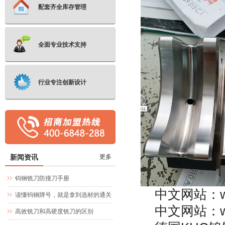
配套齐全库存管理
全面专业技术支持
行业专注创新设计
新闻资讯
更多
钨钢铣刀防撞刀手册
中文网站：
读懂钨钢牌号，就是拿到选材的通关
中文网站：
文牒
高效铣刀和高硬度铣刀的区别