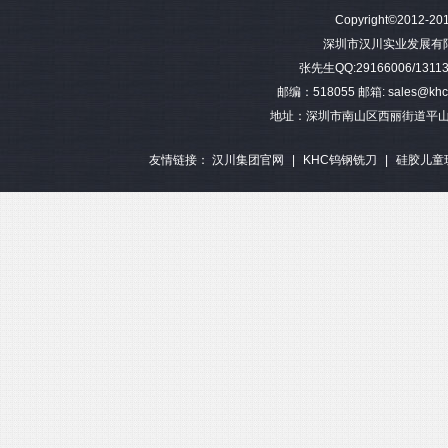
难加工材料4刃不等分割钨钢圆
模具加工长柄2刃钨钢球头铣刀
难加工材料4刃不
Copyright©2012-201
角铣刀
钢平底
深圳市汉川实业发展有限公司 
张先生QQ:29166006/13113
邮编：518055 邮箱: sales@khctoo
地址：深圳市南山区西丽街道平山
友情链接：
汉川集团官网
|
KHC钨钢铣刀
|
硅胶儿童