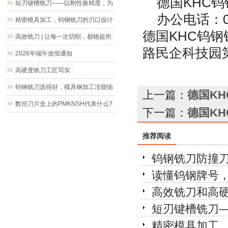
德国
KHC
钨
短刃键槽铣刀——以刚性换精度，为
办公电话：
精密键槽加工而生
精密模具加工，钨钢铣刀的刃口设计
德国
KHC
钨钢
究竟藏着什么玄机
高效铣刀 | 让每一次切削，都物超所
路民企科技园
值
2026年端午放假通知
高硬度铣刀工匠写实
钨钢铣刀选得好，模具钢加工没烦恼
上一篇：
德国K
数控刀片盒上的PMKNSH代表什么?
下一篇：
德国K
推荐阅读
钨钢铣刀防撞
读懂钨钢牌号
高效铣刀和高
短刃键槽铣刀
精密模具加工