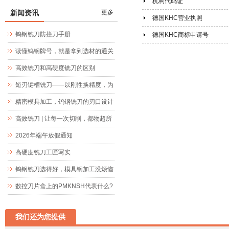
机构代码证
新闻资讯
更多
德国KHC营业执照
钨钢铣刀防撞刀手册
德国KHC商标申请号
读懂钨钢牌号，就是拿到选材的通关
文牒
高效铣刀和高硬度铣刀的区别
短刃键槽铣刀——以刚性换精度，为
精密键槽加工而生
精密模具加工，钨钢铣刀的刃口设计
究竟藏着什么玄机
高效铣刀 | 让每一次切削，都物超所
值
2026年端午放假通知
高硬度铣刀工匠写实
钨钢铣刀选得好，模具钢加工没烦恼
数控刀片盒上的PMKNSH代表什么?
我们还为您提供