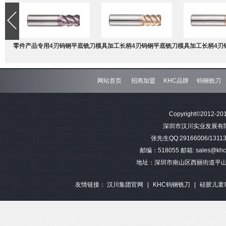
零件产品专用4刃钨钢平底铣刀
模具加工长柄4刃钨钢平底铣刀
模具加工长柄4刃
网站首页
招商加盟
KHC品牌
钨钢铣刀
难加工材料4刃不等分割钨钢圆
模具加工长柄2刃钨钢球头铣刀
难加工材料4刃不
Copyright©2012-201
角铣刀
钢平底
深圳市汉川实业发展有限公司 
张先生QQ:29166006/13113
邮编：518055 邮箱: sales@khctoo
地址：深圳市南山区西丽街道平山
友情链接：
汉川集团官网
|
KHC钨钢铣刀
|
硅胶儿童