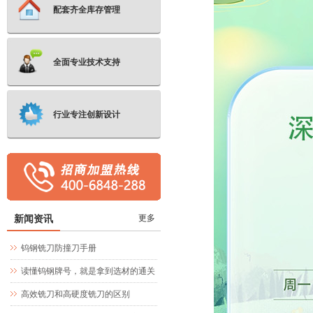
配套齐全库存管理
全面专业技术支持
行业专注创新设计
新闻资讯
更多
钨钢铣刀防撞刀手册
读懂钨钢牌号，就是拿到选材的通关
文牒
高效铣刀和高硬度铣刀的区别