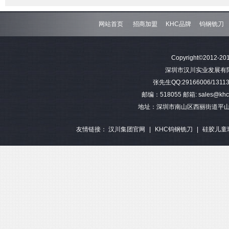
网站首页
招商加盟
KHC品牌
钨钢铣刀
难加工材料4刃不等分割钨钢圆
模具加工长柄2刃钨钢球头铣刀
难加工材料4刃不
Copyright©2012-201
角铣刀
钢平底
深圳市汉川实业发展有限公司 
张先生QQ:29166006/13113
邮编：518055 邮箱: sales@khctoo
地址：深圳市南山区西丽街道平山
友情链接：
汉川集团官网
|
KHC钨钢铣刀
|
硅胶儿童