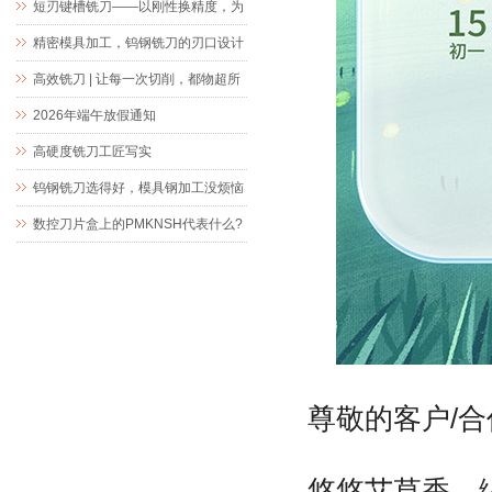
短刃键槽铣刀——以刚性换精度，为
精密键槽加工而生
精密模具加工，钨钢铣刀的刃口设计
究竟藏着什么玄机
高效铣刀 | 让每一次切削，都物超所
值
2026年端午放假通知
高硬度铣刀工匠写实
钨钢铣刀选得好，模具钢加工没烦恼
数控刀片盒上的PMKNSH代表什么?
尊敬的客户/
悠悠艾草香，