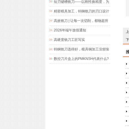
短刃键槽铣刀——以刚性换精度，为
精密键槽加工而生
精密模具加工，钨钢铣刀的刃口设计
究竟藏着什么玄机
高效铣刀 | 让每一次切削，都物超所
值
2026年端午放假通知
高硬度铣刀工匠写实
钨钢铣刀选得好，模具钢加工没烦恼
数控刀片盒上的PMKNSH代表什么?