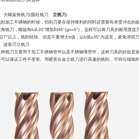
1、大螺旋角铣刀(圆柱铣刀、
立铣刀
)
铣削加工不锈钢
的时候，切削刃要在保持锋利的同时还需要有承受冲击的
旋角铣刀，螺旋角b从20°增加到45°(gn=5°)，这样可以将刀具的耐用度
到27°以上，铣削轻快。但是不要增大b值，以b值≤35°为适宜，避免消弱
2、波形刃立铣刀
这种铣刀主要用于加工不锈钢管件以及不锈钢薄壁件，这种刀具的好处是
还可以保证工件不变形。用硬质合金立铣刀进行高速的铣削，可转位端铣