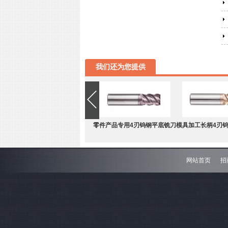
我们还为您提供
零件产品专用4刃钨钢平底铣刀
模具加工长柄4刃
网站首页
招
难加工材料4刃不等分割钨钢圆
模具加工长柄2刃
角铣刀