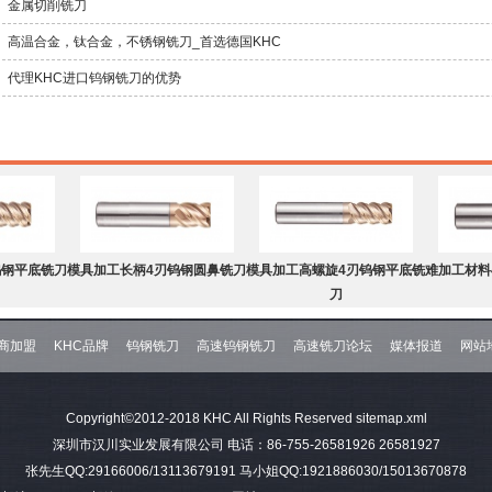
金属切削铣刀
高温合金，钛合金，不锈钢铣刀_首选德国KHC
代理KHC进口钨钢铣刀的优势
钨钢平底铣刀
模具加工长柄4刃钨钢圆鼻铣刀
模具加工高螺旋4刃钨钢平底铣
难加工材料
刀
商加盟
KHC品牌
钨钢铣刀
高速钨钢铣刀
高速铣刀论坛
媒体报道
网站
钨钢球头铣刀
难加工材料4刃不等分割C角钨
模具加工2刃钨钢球头铣刀
难加工材料
Copyright©2012-2018 KHC All Rights Reserved
sitemap.xml
钢平底铣刀
深圳市汉川实业发展有限公司 电话：86-755-26581926 26581927
张先生QQ:29166006/13113679191 马小姐QQ:1921886030/15013670878