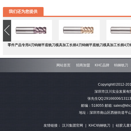
我们还为您提供
零件产品专用4刃钨钢平底铣刀
模具加工长柄4刃钨钢平底铣刀
模具加工长柄4刃
网站首页
招商加盟
KHC品牌
钨钢铣刀
难加工材料4刃不等分割钨钢圆
模具加工长柄2刃钨钢球头铣刀
难加工材料4刃不
Copyright©2012-201
角铣刀
钢平底
深圳市汉川实业发展有限公司 
张先生QQ:29166006/13113
邮编：518055 邮箱: sales@khctoo
地址：深圳市南山区西丽街道平山
友情链接：
汉川集团官网
|
KHC钨钢铣刀
|
硅胶儿童