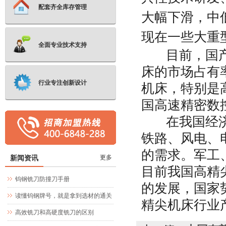
配套齐全库存管理
大幅下滑，中
现在一些大重
全面专业技术支持
目前，国
床的市场占有
行业专注创新设计
机床，特别是
国高速精密数
在我国经
铁路、风电、
的需求。军工
新闻资讯
更多
目前我国高精
钨钢铣刀防撞刀手册
的发展，国家
读懂钨钢牌号，就是拿到选材的通关
精尖机床行业
文牒
高效铣刀和高硬度铣刀的区别