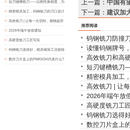
上一篇：
中国有
短刃键槽铣刀——以刚性换精度，为
下一篇：
建议加
精密键槽加工而生
精密模具加工，钨钢铣刀的刃口设计
究竟藏着什么玄机
高效铣刀 | 让每一次切削，都物超所
推荐阅读
值
2026年端午放假通知
钨钢铣刀防撞
高硬度铣刀工匠写实
读懂钨钢牌号
钨钢铣刀选得好，模具钢加工没烦恼
高效铣刀和高
数控刀片盒上的PMKNSH代表什么?
短刃键槽铣刀
精密模具加工
高效铣刀 | 
2026年端午放
高硬度铣刀工
钨钢铣刀选得
数控刀片盒上的