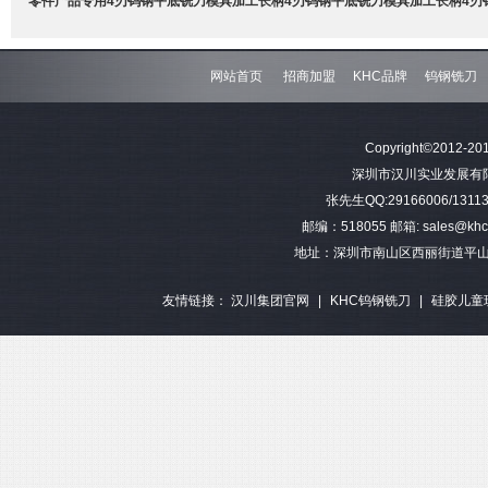
零件产品专用4刃钨钢平底铣刀
模具加工长柄4刃钨钢平底铣刀
模具加工长柄4刃
网站首页
招商加盟
KHC品牌
钨钢铣刀
难加工材料4刃不等分割钨钢圆
模具加工长柄2刃钨钢球头铣刀
难加工材料4刃不
Copyright©2012-201
角铣刀
钢平底
深圳市汉川实业发展有限公司 
张先生QQ:29166006/13113
邮编：518055 邮箱: sales@khctoo
地址：深圳市南山区西丽街道平山
友情链接：
汉川集团官网
|
KHC钨钢铣刀
|
硅胶儿童