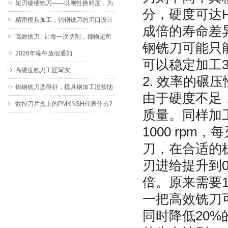
短刃键槽铣刀——以刚性换精度，为
分，硬度可达HR
精密键槽加工而生
精密模具加工，钨钢铣刀的刃口设计
成倍的寿命差异
究竟藏着什么玄机
高效铣刀 | 让每一次切削，都物超所
钢铣刀可能只
值
2026年端午放假通知
可以稳定加工3
高硬度铣刀工匠写实
2. 效率的碾
钨钢铣刀选得好，模具钢加工没烦恼
由于硬度不足
数控刀片盒上的PMKNSH代表什么?
质量。同样加工
1000 rpm
刀，在合适的机
刃进给提升到0.
倍。原来需要1
一把高效铣刀
同时降低20