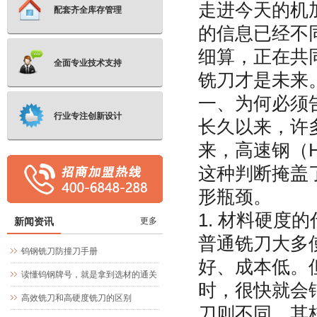
走进今天的机
配套齐全库存管理
的信息已经不
细算，正在共
全面专业技术支持
铣刀才是未来
一、为何必须
行业专注创新设计
长久以来，许
来，高速钢（
这种判断掩盖
形瓶颈。
1. 材料硬度的
新闻资讯
更多
普通铣刀大多使
钨钢铣刀防撞刀手册
好、成本低。但
读懂钨钢牌号，就是拿到选材的通关
时，很快就会
文牒
高效铣刀和高硬度铣刀的区别
刀则不同，其