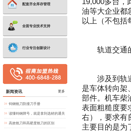
19,000多
配套齐全库存管理
油等大企业都
以上（不包括
全面专业技术支持
轨道交通的
行业专注创新设计
涉及到轨道交
是车体转向架
新闻资讯
更多
部件。机车柴
钨钢铣刀防撞刀手册
表面粗糙度要求
读懂钨钢牌号，就是拿到选材的通关
右），要求有
文牒
高效铣刀和高硬度铣刀的区别
主要目的是为