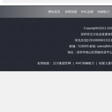
网站首页
招商加盟
KHC品牌
钨钢铣刀
难加工材料4刃不等分割钨钢圆
模具加工长柄2刃钨钢球头铣刀
难加工材料4刃不
Copyright©2012-201
角铣刀
钢平底
深圳市汉川实业发展有限公司 
张先生QQ:29166006/13113
邮编：518055 邮箱: sales@khctoo
地址：深圳市南山区西丽街道平山
友情链接：
汉川集团官网
|
KHC钨钢铣刀
|
硅胶儿童