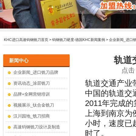
KHC进口高速钨钢铣刀首页
>
钨钢铣刀硬度-德国KHC新闻案例
>
企业新闻_进口
轨道
新闻中心
点击：
企业新闻_进口铣刀品牌
轨道交通产业
资讯动态_涂层铣刀
中国的轨道交
品牌+全网营销培训
2011年完
视频展示_钛合金铣刀
上海到南京为
汉川园地_铣刀招商
小时，速度已
高速钨钢铣刀设计及制造
时了。