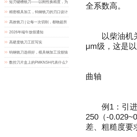
短刃键槽铣刀——以刚性换精度，为
全系数高。
精密键槽加工而生
精密模具加工，钨钢铣刀的刃口设计
究竟藏着什么玄机
高效铣刀 | 让每一次切削，都物超所
值
2026年端午放假通知
以柴油机关键
高硬度铣刀工匠写实
μm级，这是
钨钢铣刀选得好，模具钢加工没烦恼
数控刀片盒上的PMKNSH代表什么?
曲轴
例1：引进曲轴
250（-0.0
差、粗糙度要