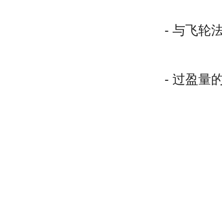
- 与飞轮法
- 过盈量的