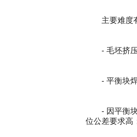
主要难度有
- 毛坯挤压
- 平衡块焊
- 因平衡块
位公差要求高