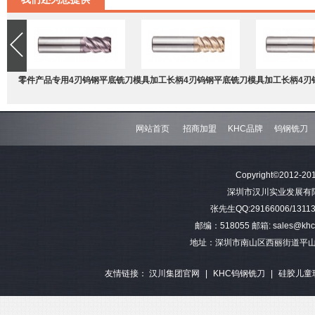
零件产品专用4刃钨钢平底铣刀
模具加工长柄4刃钨钢平底铣刀
模具加工长柄4刃
网站首页
招商加盟
KHC品牌
钨钢铣刀
难加工材料4刃不等分割钨钢圆
模具加工长柄2刃钨钢球头铣刀
难加工材料4刃不
Copyright©2012-201
角铣刀
钢平底
深圳市汉川实业发展有限公司 
张先生QQ:29166006/13113
邮编：518055 邮箱: sales@khctoo
地址：深圳市南山区西丽街道平山
友情链接：
汉川集团官网
|
KHC钨钢铣刀
|
硅胶儿童