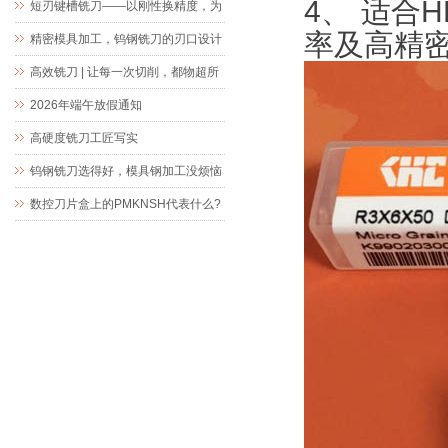
4、
适合
H
短刃键槽铣刀——以刚性换精度，为
率及高精
精密键槽加工而生
精密模具加工，钨钢铣刀的刃口设计
究竟藏着什么玄机
高效铣刀 | 让每一次切削，都物超所
值
2026年端午放假通知
高硬度铣刀工匠写实
钨钢铣刀选得好，模具钢加工没烦恼
数控刀片盒上的PMKNSH代表什么?