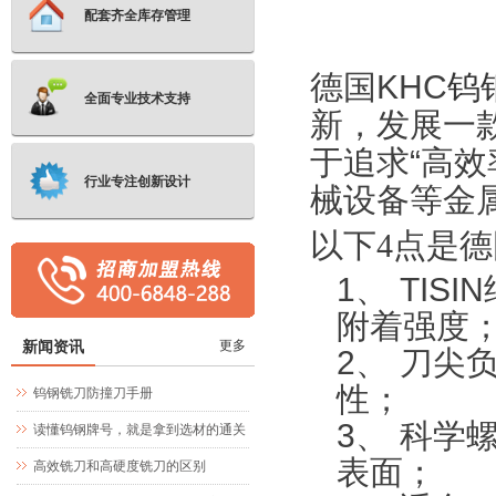
配套齐全库存管理
德国
KHC
钨
全面专业技术支持
新，发展一
于追求
“
高效
行业专注创新设计
械设备等金
以下4点是德
1、
TISIN
附着强度
新闻资讯
更多
2、
刀尖
性；
钨钢铣刀防撞刀手册
3、
科学
读懂钨钢牌号，就是拿到选材的通关
表面；
文牒
高效铣刀和高硬度铣刀的区别