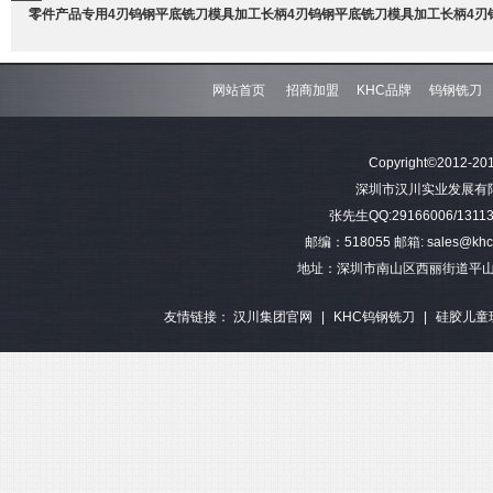
零件产品专用4刃钨钢平底铣刀
模具加工长柄4刃钨钢平底铣刀
模具加工长柄4刃
网站首页
招商加盟
KHC品牌
钨钢铣刀
难加工材料4刃不等分割钨钢圆
模具加工长柄2刃钨钢球头铣刀
难加工材料4刃不
Copyright©2012-201
角铣刀
钢平底
深圳市汉川实业发展有限公司 
张先生QQ:29166006/13113
邮编：518055 邮箱: sales@khctoo
地址：深圳市南山区西丽街道平山
友情链接：
汉川集团官网
|
KHC钨钢铣刀
|
硅胶儿童