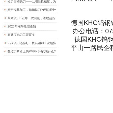
短刃键槽铣刀——以刚性换精度，为
精密键槽加工而生
精密模具加工，钨钢铣刀的刃口设计
究竟藏着什么玄机
高效铣刀 | 让每一次切削，都物超所
德国KHC钨钢铣
值
2026年端午放假通知
办公电话：0755-
高硬度铣刀工匠写实
德国KHC钨
钨钢铣刀选得好，模具钢加工没烦恼
平山一路民企
数控刀片盒上的PMKNSH代表什么?
微信号