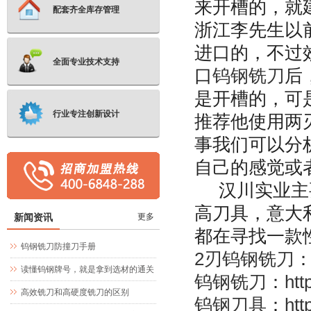
来开槽的，就
配套齐全库存管理
浙江李先生以
进口的，不过
全面专业技术支持
口
钨钢铣刀
后
是开槽的，可
行业专注创新设计
推荐他使用两
事我们可以分
自己的感觉或
汉川实业主要
高刀具，意大
新闻资讯
更多
都在寻找一款
钨钢铣刀防撞刀手册
2刃钨钢铣刀
读懂钨钢牌号，就是拿到选材的通关
钨钢铣刀
：
htt
文牒
高效铣刀和高硬度铣刀的区别
钨钢刀具
：
htt