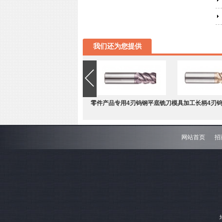
我们还为您提供
零件产品专用4刃钨钢平底铣刀
模具加工长柄4刃
网站首页
招
难加工材料4刃不等分割钨钢圆
模具加工长柄2刃
角铣刀