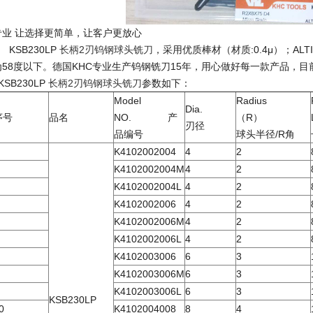
专业 让选择更简单，让客户更放心
KSB230LP
长柄2刃钨钢球头铣刀
，采用优质棒材（材质:0.4μ）；AL
为58度以下。德国KHC专业生产钨钢铣刀15年，用心做好每一款产品，目
SB230LP
长柄2刃钨钢球头铣刀
参数如下：
Model
Radius
Dia.
序号
品名
NO. 产
（R）
刃径
品编号
球头半径/R角
K4102002004
4
2
K4102002004M
4
2
K4102002004L
4
2
K4102002006
4
2
K4102002006M
4
2
K4102002006L
4
2
K4102003006
6
3
K4102003006M
6
3
K4102003006L
6
3
KSB230LP
0
K4102004008
8
4