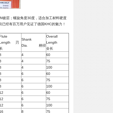
TIN镀层；螺旋角度30度，适合加工材料硬度
前已经有百万用户见证了德国KHC的魅力！
Flute
Overall
Shank
Length 刃
Length
Dia. 柄径
长
全长
8
4
60
8
4
75
8
4
100
8
6
60
8
6
75
8
6
100
12
6
60
12
6
75
12
6
100
16
8
75