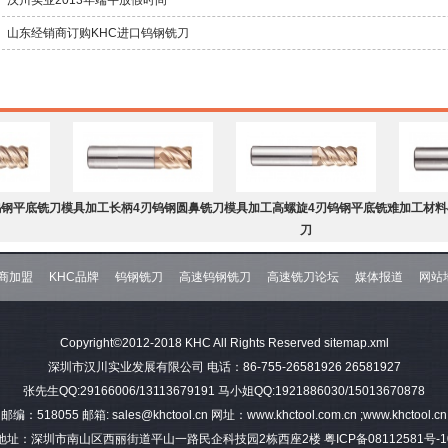
山东经销商订购KHC进口钨钢铣刀
钨钢平底铣刀
模具加工长柄4刃钨钢圆鼻铣刀
模具加工高螺旋4刃钨钢平底铣
难加工材料
刀
商加盟
KHC品牌
钨钢铣刀
高速钨钢铣刀
高速铣刀论坛
媒体报道
网站
钨钢球头铣刀
难加工材料4刃不等分割C角钨
模具加工2刃钨钢球头铣刀
难加工材料
Copyright©2012-2018 KHC All Rights Reserved
sitemap.xml
钢平底铣刀
深圳市汉川实业发展有限公司 电话：86-755-26581926 26581927
张先生QQ:29166006/13113679191 马小姐QQ:1921886030/15013670878
邮编：518055 邮箱: sales@khctool.cn 网址：www.khctool.com.cn ;www.khctool.cn
地址：深圳市南山区西丽街道平山一路民企科技园2栋西座2楼
粤ICP备08112581号-1