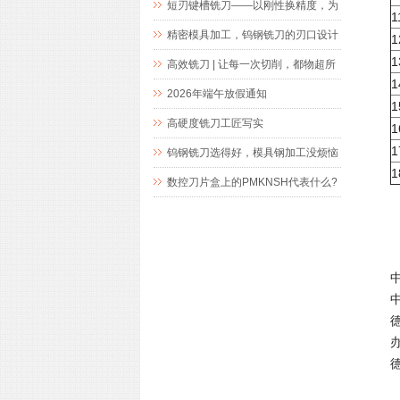
短刃键槽铣刀——以刚性换精度，为
1
精密键槽加工而生
精密模具加工，钨钢铣刀的刃口设计
1
1
究竟藏着什么玄机
高效铣刀 | 让每一次切削，都物超所
1
值
2026年端午放假通知
1
高硬度铣刀工匠写实
1
1
钨钢铣刀选得好，模具钢加工没烦恼
1
数控刀片盒上的PMKNSH代表什么?