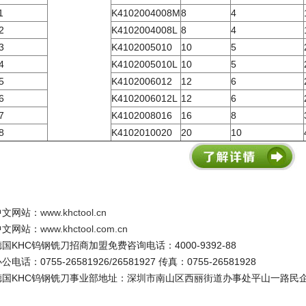
1
K4102004008M
8
4
2
K4102004008L
8
4
3
K4102005010
10
5
4
K4102005010L
10
5
5
K4102006012
12
6
6
K4102006012L
12
6
7
K4102008016
16
8
8
K4102010020
20
10
中文网站：
www.khctool.cn
中文网站：
www.khctool.com.cn
德国
KHC
钨钢铣刀招商加盟免费咨询电话：
4000-9392-88
办公电话：
0755-26581926/26581927
传真：
0755-26581928
德国
KHC
钨钢铣刀事业部地址：深圳市南山区西丽街道办事处平山一路民