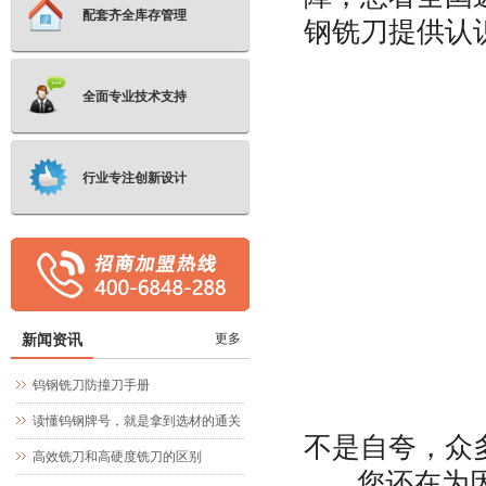
配套齐全库存管理
钢铣刀提供认
全面专业技术支持
行业专注创新设计
新闻资讯
更多
钨钢铣刀防撞刀手册
读懂钨钢牌号，就是拿到选材的通关
不是自夸，众
文牒
高效铣刀和高硬度铣刀的区别
您还在为