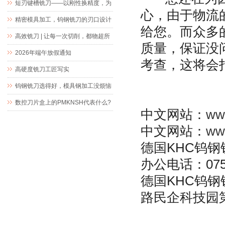
短刃键槽铣刀——以刚性换精度，为
心，由于物流
精密键槽加工而生
精密模具加工，钨钢铣刀的刃口设计
给您。而众多
究竟藏着什么玄机
高效铣刀 | 让每一次切削，都物超所
质量，保证没
值
2026年端午放假通知
考查，这将会
高硬度铣刀工匠写实
钨钢铣刀选得好，模具钢加工没烦恼
数控刀片盒上的PMKNSH代表什么?
中文网站：
ww
中文网站：
ww
德国
KHC
钨钢
办公电话：
07
德国
KHC
钨钢
路民企科技园