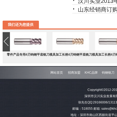
汉川实业201
山东经销商订购
我们还为您提供
零件产品专用4刃钨钢平底铣刀
模具加工长柄4刃钨钢平底铣刀
模具加工长柄4刃
网站首页
招商加盟
KHC品牌
钨钢铣刀
难加工材料4刃不等分割钨钢圆
模具加工长柄2刃钨钢球头铣刀
难加工材料4刃不
Copyright©2012-201
角铣刀
钢平底
深圳市汉川实业发展有限公司 
张先生QQ:29166006/13113
邮编：518055 邮箱: sales@khctoo
地址：深圳市南山区西丽街道平山