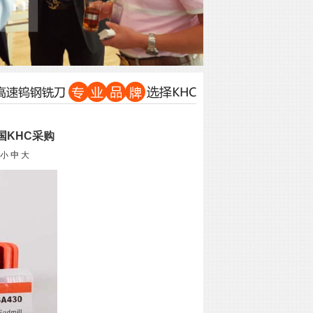
国KHC采购
小
中
大