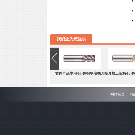
我们还为您提供
零件产品专用4刃钨钢平底铣刀
模具加工长柄4刃
网站首页
招
难加工材料4刃不等分割钨钢圆
模具加工长柄2刃
角铣刀