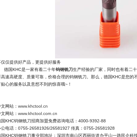
不仅仅提供好产品，更提供好服务
德国
KHC
是一家有着二十年
钨钢铣刀
生产经验的厂家，同时也有着二十
要高速高硬度、质量可靠，价格合理的钨钢铣刀。那么，德国
KHC
是您的
有贴心的服务以及意想不到的惊喜哦
~
！
中文网站：
www.khctool.cn
中文网站：
www.khctool.com.cn
德国
KHC
钨钢铣刀招商加盟免费咨询电话：
4000-9392-88
办公电话：
0755-26581926/26581927
传真：
0755-26581928
德国
KHC
钨钢铣刀事业部地址：深圳市南山区西丽街道办平山一路民企科