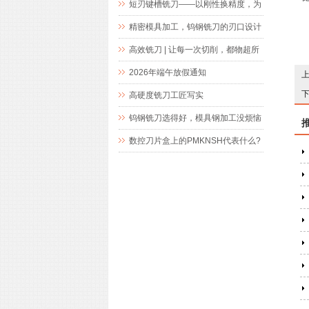
短刃键槽铣刀——以刚性换精度，为
精密键槽加工而生
精密模具加工，钨钢铣刀的刃口设计
究竟藏着什么玄机
高效铣刀 | 让每一次切削，都物超所
值
2026年端午放假通知
高硬度铣刀工匠写实
钨钢铣刀选得好，模具钢加工没烦恼
数控刀片盒上的PMKNSH代表什么?