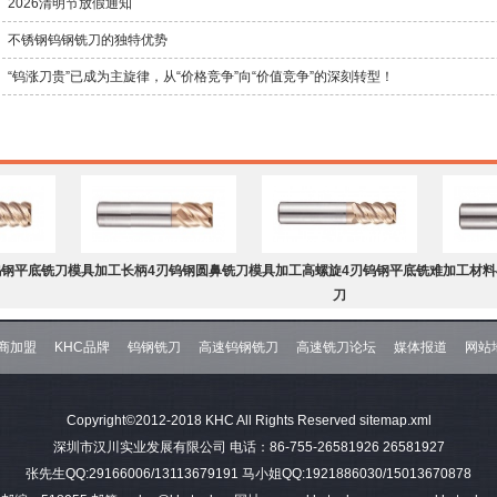
2026清明节放假通知
不锈钢钨钢铣刀的独特优势
“钨涨刀贵”已成为主旋律，从“价格竞争”向“价值竞争”的深刻转型！
钨钢平底铣刀
模具加工长柄4刃钨钢圆鼻铣刀
模具加工高螺旋4刃钨钢平底铣
难加工材料
刀
商加盟
KHC品牌
钨钢铣刀
高速钨钢铣刀
高速铣刀论坛
媒体报道
网站
钨钢球头铣刀
难加工材料4刃不等分割C角钨
模具加工2刃钨钢球头铣刀
难加工材料
Copyright©2012-2018 KHC All Rights Reserved
sitemap.xml
钢平底铣刀
深圳市汉川实业发展有限公司 电话：86-755-26581926 26581927
张先生QQ:29166006/13113679191 马小姐QQ:1921886030/15013670878