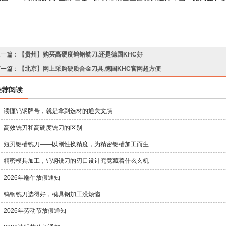
上一篇：
【贵州】购买高硬度钨钢铣刀,还是德国KHC好
下一篇：
【北京】网上采购硬质合金刀具,德国KHC官网超方便
推荐阅读
读懂钨钢牌号，就是拿到选材的通关文牒
高效铣刀和高硬度铣刀的区别
短刃键槽铣刀——以刚性换精度，为精密键槽加工而生
精密模具加工，钨钢铣刀的刃口设计究竟藏着什么玄机
2026年端午放假通知
钨钢铣刀选得好，模具钢加工没烦恼
2026年劳动节放假通知