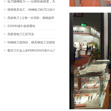
短刃键槽铣刀——以刚性换精度，为
精密键槽加工而生
精密模具加工，钨钢铣刀的刃口设计
究竟藏着什么玄机
高效铣刀 | 让每一次切削，都物超所
值
2026年端午放假通知
高硬度铣刀工匠写实
钨钢铣刀选得好，模具钢加工没烦恼
数控刀片盒上的PMKNSH代表什么?