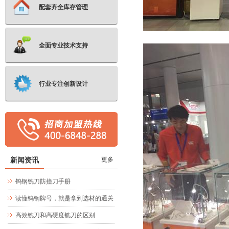
配套齐全库存管理
全面专业技术支持
行业专注创新设计
新闻资讯
更多
钨钢铣刀防撞刀手册
读懂钨钢牌号，就是拿到选材的通关
文牒
高效铣刀和高硬度铣刀的区别