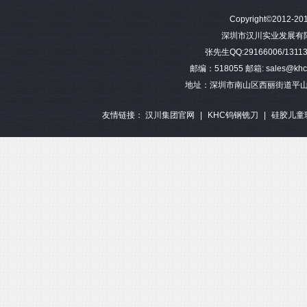
难加工材料4刃不等分割钨钢圆
模具加工长柄2刃钨钢球头铣刀
难加工材料4刃不
Copyright©2012-201
角铣刀
钢平底
深圳市汉川实业发展有限公司 
张先生QQ:29166006/13113
邮编：518055 邮箱: sales@khctoo
地址：深圳市南山区西丽街道平山
友情链接：
汉川集团官网
|
KHC钨钢铣刀
|
硅胶儿童