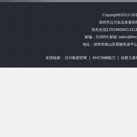
难加工材料4刃不等分割钨钢圆
模具加工长柄2刃钨钢球头铣刀
难加工材料4刃不
Copyright©2012-201
角铣刀
钢平底
深圳市汉川实业发展有限公司 
张先生QQ:29166006/13113
邮编：518055 邮箱: sales@khctoo
地址：深圳市南山区西丽街道平山
友情链接：
汉川集团官网
|
KHC钨钢铣刀
|
硅胶儿童