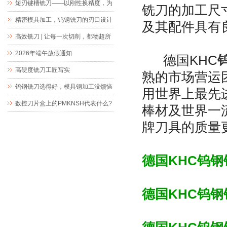
短刃键槽铣刀——以刚性换精度，为
铣刀的加工尺
精密键槽加工而生
精密模具加工，钨钢铣刀的刃口设计
及其配件具有
究竟藏着什么玄机
高效铣刀 | 让每一次切削，都物超所
值
2026年端午放假通知
德国KHC
高硬度铣刀工匠写实
熟的市场营运
钨钢铣刀选得好，模具钢加工没烦恼
用世界上最先
数控刀片盒上的PMKNSH代表什么?
棒材及世界一
牌刀具的质量
德国KHC钨
德国KHC钨