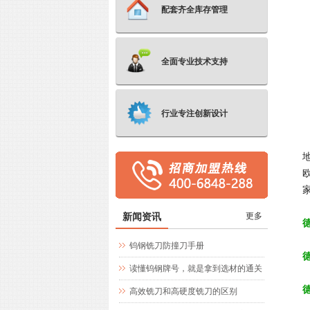
配套齐全库存管理
全面专业技术支持
行业专注创新设计
新闻资讯
更多
钨钢铣刀防撞刀手册
读懂钨钢牌号，就是拿到选材的通关
文牒
高效铣刀和高硬度铣刀的区别