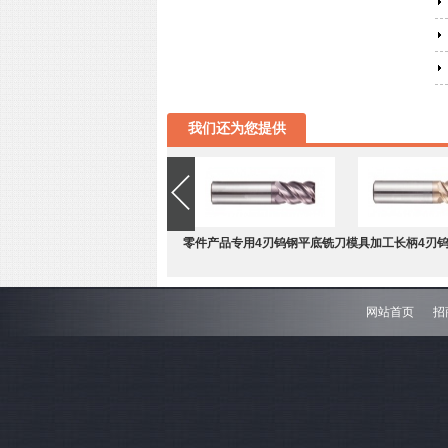
我们还为您提供
零件产品专用4刃钨钢平底铣刀
模具加工长柄4刃
网站首页
招
难加工材料4刃不等分割钨钢圆
模具加工长柄2刃
角铣刀