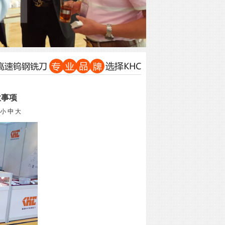
意事项
小
中
大