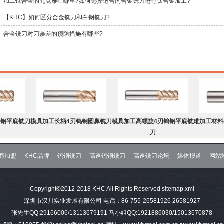
加工钛合金的究竟难在哪里?如何选择适合的合金铣刀进行钛合金加工?
【KHC】如何区分合金铣刀和白钢铣刀?
合金铣刀对刀误差的预防措施有哪些?
钨钢平底铣刀
模具加工长柄4刃钨钢圆鼻铣刀
模具加工高螺旋4刃钨钢平底铣
难加工材料
刀
商加盟
KHC品牌
钨钢铣刀
高速钨钢铣刀
高速铣刀论坛
媒体报道
网站
钨钢球头铣刀
难加工材料4刃不等分割C角钨
模具加工2刃钨钢球头铣刀
难加工材料
Copyright©2012-2018 KHC All Rights Reserved
sitemap.xml
钢平底铣刀
深圳市汉川实业发展有限公司 电话：86-755-26581926 26581927
张先生QQ:29166006/13113679191 马小姐QQ:1921886030/15013670878