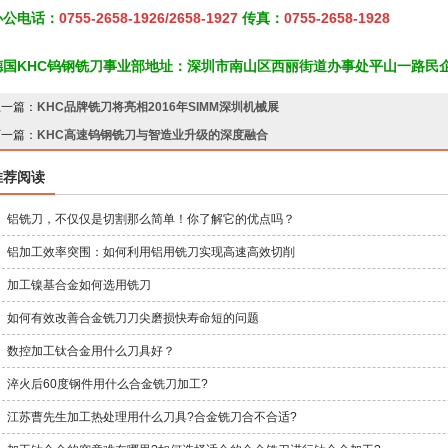
办公电话：
0755-2658-1926/2658-1927
传真：
0755-2658-1928
德国KHC钨钢铣刀事业部地址：深圳市南山区西丽街道办事处平山一路民
上一篇：
KHC品牌铣刀将亮相2016年SIMM深圳机械展
下一篇：
KHC高速钨钢铣刀与智造业升级的深度融合
推荐阅读
铝铣刀，不仅仅是切割那么简单！你了解它的优点吗？
铝加工效率突围：如何利用铝用铣刀实现高速高效切削
加工镍基合金如何选用铣刀
如何有效改善合金铣刀刀尖磨损快寿命短的问题
数控加工钛合金用什么刀具好？
淬火后60度钢件用什么合金铣刀加工?
江苏曹先生加工热处理用什么刀具?合金铣刀合不合适?