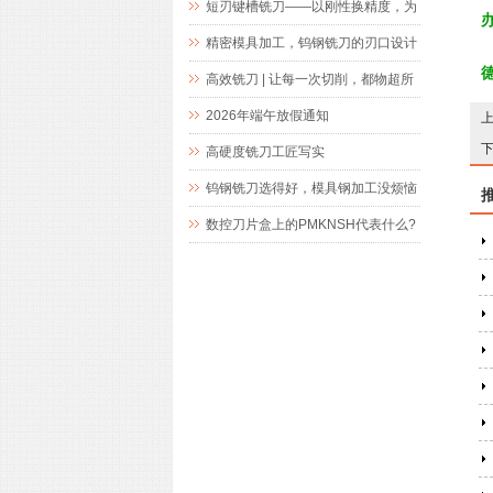
短刃键槽铣刀——以刚性换精度，为
精密键槽加工而生
精密模具加工，钨钢铣刀的刃口设计
究竟藏着什么玄机
高效铣刀 | 让每一次切削，都物超所
值
2026年端午放假通知
高硬度铣刀工匠写实
钨钢铣刀选得好，模具钢加工没烦恼
数控刀片盒上的PMKNSH代表什么?