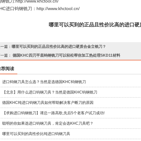
钨钢铣刀
:
http://www.khctool.cn/
KHC进口钨钢铣刀
：
http://www.khctool.cn/
哪里可以买到的正品且性价比高的进口硬
上一篇：
哪里可以买到的正品且性价比高的进口硬质合金立铣刀？
下一篇：
德国KHC四刃平底钨钢铣刀可以轻松帮你加工热处理SKD11材料
推荐阅读
进口钨钢刀具怎么选？当然是选德国KHC钨钢铣刀
【北京】用什么进口钨钢刀具？当然是德国KHC钨钢铣刀
德国KHC纯进口钨钢刀具如何帮助解决客户断刀的原因
【求购进口钨钢铣刀】谭总一路高歌,先后5个老客户试刀成功!
聪明的你如果选进口钨钢刀具，肯定会选KHC刀具吧？
哪里可以买到的高性价比纯进口钨钢刀具