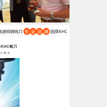
KHC铣刀
小
中
大