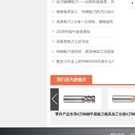
短刃键槽铣刀——以刚性换精度，为
精密键槽加工而生
精密模具加工，钨钢铣刀的刃口设计
究竟藏着什么玄机
高效铣刀 | 让每一次切削，都物超所
值
2026年端午放假通知
高硬度铣刀工匠写实
钨钢铣刀选得好，模具钢加工没烦恼
数控刀片盒上的PMKNSH代表什么?
我们还为您提供
零件产品专用4刃钨钢平底铣刀
模具加工长柄4刃
网站首页
招