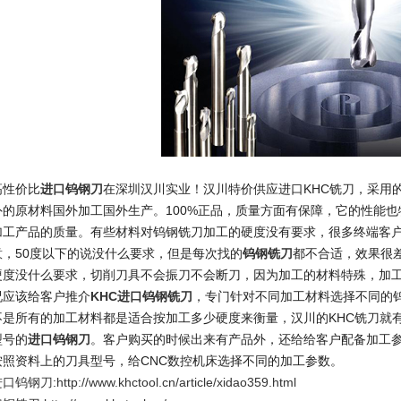
高性价比
进口钨钢刀
在深圳汉川实业！汉川特价供应进口
KHC
铣刀，采用
外的原材料国外加工国外生产。
100%
正品，质量方面有保障，它的性能也
加工产品的质量。有些材料对钨钢铣刀加工的硬度没有要求，很多终端客
意，
50
度以下的说没什么要求，但是每次找的
钨钢铣刀
都不合适，效果很
硬度没什么要求，切削刀具不会振刀不会断刀，因为加工的材料特殊，加
况应该给客户推介
KHC
进口钨钢铣刀
，专门针对不同加工材料选择不同的
不是所有的加工材料都是适合按加工多少硬度来衡量，汉川的
KHC
铣刀就
型号的
进口钨钢刀
。客户购买的时候出来有产品外，还给给客户配备加工
按照资料上的刀具型号，给
CNC
数控机床选择不同的加工参数。
进口钨钢刀
:
http://www.khctool.cn/article/xidao359.html