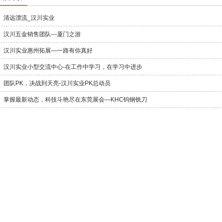
清远漂流_汉川实业
汉川五金销售团队---厦门之游
汉川实业惠州拓展—一路有你真好
汉川实业小型交流中心-在工作中学习，在学习中进步
团队PK，决战到天亮-汉川实业PK总动员
掌握最新动态，科技斗艳尽在东莞展会—KHC钨钢铣刀