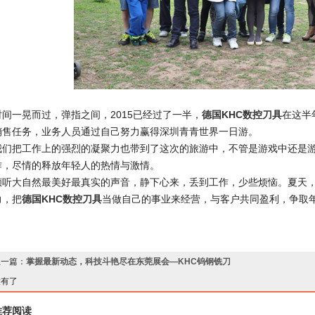
时间一晃而过，弹指之间，2015已经过了一半，
德国KHC数控刀具
在这半
销售任务，业务人员通过自己努力赢得深圳青青世界一日游。
我们把工作上的强烈的凝聚力也带到了这次的旅游中，不管是游戏中还是
作，尽情的释放年轻人的热情与激情。
倾听大自然最美好最真实的声音，静下心来，丢到工作，少些烦恼。夏天
力，把
德国KHC数控刀具
当做自己的事业来经营，与客户共同盈利，争取
上一篇：
掌握最新动态，科技斗艳尽在东莞展会—KHC钨钢铣刀
没有了
推荐阅读