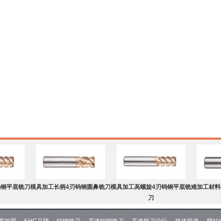
钨钢平底铣刀
模具加工长柄4刃钨钢圆鼻铣刀
模具加工高螺旋4刃钨钢平底铣
难加工材料
刀
商加盟
KHC品牌
钨钢铣刀
高速钨钢铣刀
高速铣刀论坛
媒体报道
网站