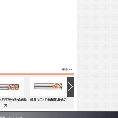
更多>>
4刃不等分割钨钢铣
模具加工4刃钨钢圆鼻铣刀
刀
地图
汉川实业