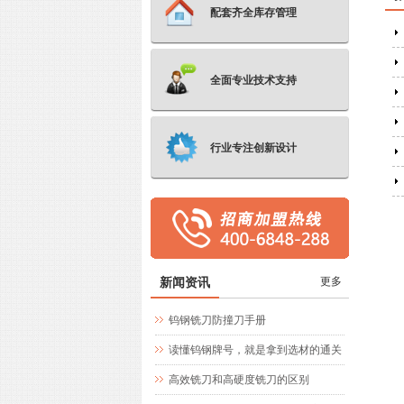
配套齐全库存管理
全面专业技术支持
行业专注创新设计
新闻资讯
更多
钨钢铣刀防撞刀手册
读懂钨钢牌号，就是拿到选材的通关
文牒
高效铣刀和高硬度铣刀的区别