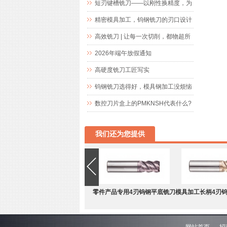
短刃键槽铣刀——以刚性换精度，为
精密键槽加工而生
精密模具加工，钨钢铣刀的刃口设计
究竟藏着什么玄机
高效铣刀 | 让每一次切削，都物超所
值
2026年端午放假通知
高硬度铣刀工匠写实
钨钢铣刀选得好，模具钢加工没烦恼
数控刀片盒上的PMKNSH代表什么?
我们还为您提供
零件产品专用4刃钨钢平底铣刀
模具加工长柄4刃
网站首页
招