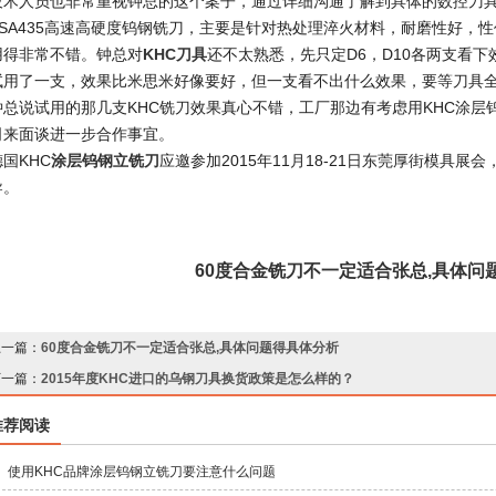
技术人员也非常重视钟总的这个案子，通过详细沟通了解到具体的数控刀
SA435
高速高硬度钨钢铣刀，主要是针对热处理淬火材料，耐磨性好，性
用得非常不错。钟总对
KHC
刀具
还不太熟悉，先只定
D6
，
D10
各两支看下
试用了一支，效果比米思米好像要好，但一支看不出什么效果，要等刀具
钟总说试用的那几支KHC铣刀效果真心不错，工厂那边有考虑用KHC涂
司来面谈进一步合作事宜。
德国
KHC
涂层钨钢立铣刀
应邀参加2015年11月18-21日东莞厚街模具展
导。
60度合金铣刀不一定适合张总,具体问
上一篇：
60度合金铣刀不一定适合张总,具体问题得具体分析
下一篇：
2015年度KHC进口的乌钢刀具换货政策是怎么样的？
推荐阅读
使用KHC品牌涂层钨钢立铣刀要注意什么问题