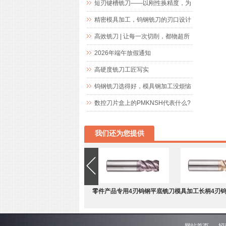
短刃键槽铣刀——以刚性换精度，为
精密键槽加工而生
精密模具加工，钨钢铣刀的刃口设计
究竟藏着什么玄机
高效铣刀 | 让每一次切削，都物超所
值
2026年端午放假通知
高硬度铣刀工匠写实
钨钢铣刀选得好，模具钢加工没烦恼
数控刀片盒上的PMKNSH代表什么?
我们还为您提供
零件产品专用4刃钨钢平底铣刀
模具加工长柄4刃
网站首页
招