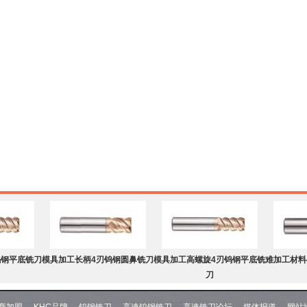
钨钢平底铣刀
模具加工长柄4刃钨钢圆鼻铣刀
模具加工高螺旋4刃钨钢平底铣
难加工材料
刀
商加盟
KHC品牌
钨钢铣刀
高速钨钢铣刀
高速铣刀论坛
媒体报道
网站