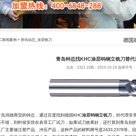
HC新闻案例
>
资讯动态_涂层铣刀
青岛钟总找KHC涂层钨钢立铣刀替代
点击：2321 日期：2015-10-19
选择字号：
青岛润德商贸的钟总，通过百度找到德国
KHC
涂层钨钢立铣刀
，对代理非
还不错，到时候安排在表哥工厂试刀，如果试刀效果好，还打算到青岛别
工厂主要做注塑产品、冲压产品，这种产品的材料牌号是
2433,2378
等。