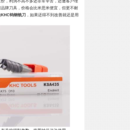
压价，利润不高不多还非常辛苦，还遭客户埋
湾品牌刀具，价格会比米思米便宜，但更不耐
的
KHC
钨钢铣刀
，如果还得不到改善就还是用