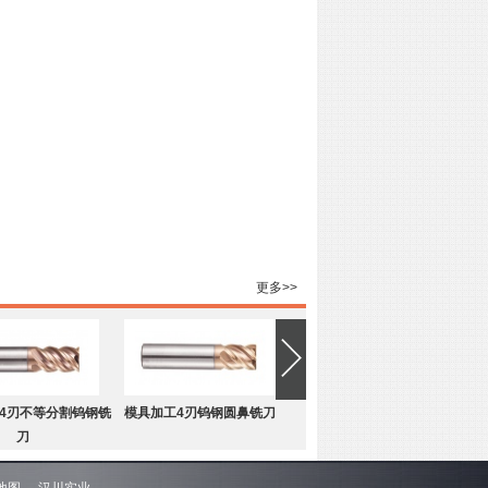
更多>>
4刃不等分割钨钢铣
模具加工4刃钨钢圆鼻铣刀
刀
地图
汉川实业