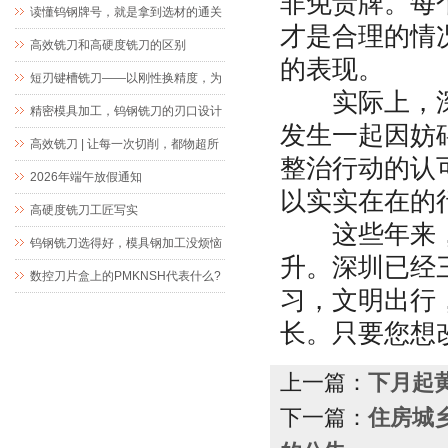
非免责牌。每
读懂钨钢牌号，就是拿到选材的通关
才是合理的情
文牒
高效铣刀和高硬度铣刀的区别
的表现。
短刃键槽铣刀——以刚性换精度，为
实际上，深圳
精密键槽加工而生
精密模具加工，钨钢铣刀的刃口设计
发生一起因妨
究竟藏着什么玄机
高效铣刀 | 让每一次切削，都物超所
整治行动的认
值
2026年端午放假通知
以实实在在的
高硬度铣刀工匠写实
这些年来，作
钨钢铣刀选得好，模具钢加工没烦恼
升。深圳已经
数控刀片盒上的PMKNSH代表什么?
习，文明出行
长。只要您想
上一篇：
下月起
下一篇：
住房城