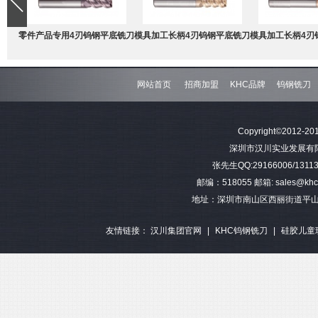
零件产品专用4刃钨钢平底铣刀
模具加工长柄4刃钨钢平底铣刀
模具加工长柄4刃
网站首页
招商加盟
KHC品牌
钨钢铣刀
难加工材料4刃不等分割钨钢圆
模具加工长柄2刃钨钢球头铣刀
难加工材料4刃不
Copyright©2012-201
角铣刀
钢平底
深圳市汉川实业发展有限公司 
张先生QQ:29166006/13113
邮编：518055 邮箱: sales@khctoo
地址：深圳市南山区西丽街道平山
友情链接：
汉川集团官网
|
KHC钨钢铣刀
|
硅胶儿童