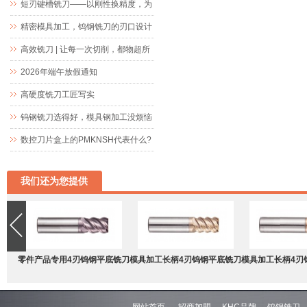
短刃键槽铣刀——以刚性换精度，为
精密键槽加工而生
精密模具加工，钨钢铣刀的刃口设计
究竟藏着什么玄机
高效铣刀 | 让每一次切削，都物超所
值
2026年端午放假通知
高硬度铣刀工匠写实
钨钢铣刀选得好，模具钢加工没烦恼
数控刀片盒上的PMKNSH代表什么?
我们还为您提供
零件产品专用4刃钨钢平底铣刀
模具加工长柄4刃钨钢平底铣刀
模具加工长柄4刃
网站首页
招商加盟
KHC品牌
钨钢铣刀