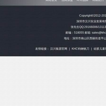
难加工材料4刃不等分割钨钢圆
模具加工长柄2刃钨钢球头铣刀
难加工材料4刃不
Copyright©2012-201
角铣刀
钢平底
深圳市汉川实业发展有限公司 
张先生QQ:29166006/13113
邮编：518055 邮箱: sales@khctoo
地址：深圳市南山区西丽街道平山
友情链接：
汉川集团官网
|
KHC钨钢铣刀
|
硅胶儿童