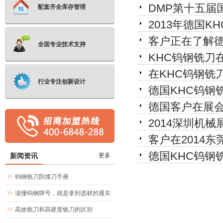
DMP第十五届
配套齐全库存管理
2013年德国K
客户正在了解德
全面专业技术支持
KHC钨钢铣刀
在KHC钨钢铣
行业专注创新设计
德国KHC钨钢
德国客户在展会
2014深圳机
客户在2014
德国KHC钨钢
新闻资讯
更多
钨钢铣刀防撞刀手册
读懂钨钢牌号，就是拿到选材的通关
文牒
高效铣刀和高硬度铣刀的区别