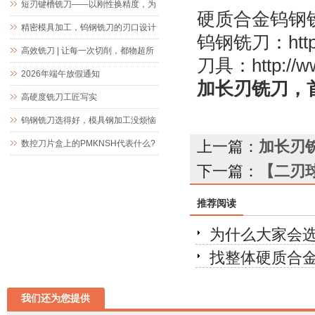
短刃键槽铣刀——以刚性换精度，为
硬质合金钨钢
精密键槽加工而生
精密模具加工，钨钢铣刀的刃口设计
钨钢铣刀
：
htt
究竟藏着什么玄机
高效铣刀 | 让每一次切削，都物超所
刀具
：
http://
值
2026年端午放假通知
加长刃铣刀，
高硬度铣刀工匠写实
钨钢铣刀选得好，模具钢加工没烦恼
上一篇：
加长刃
数控刀片盒上的PMKNSH代表什么?
下一篇：
【二刃
推荐阅读
为什么大家会选
找整体硬质合金
我们还为您提供