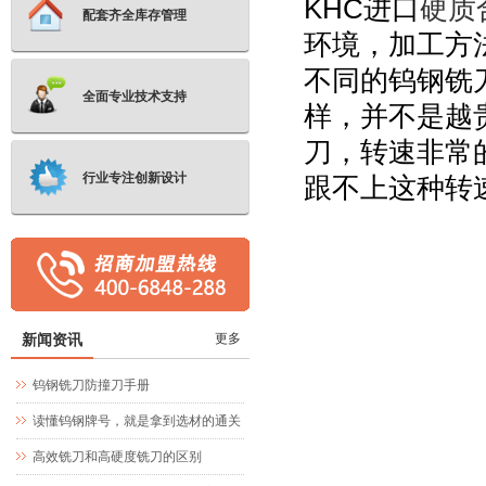
KHC
进口
硬质
配套齐全库存管理
环境，加工方
不同的钨钢铣
全面专业技术支持
样，并不是越
刀，转速非常
行业专注创新设计
跟不上这种转
新闻资讯
更多
钨钢铣刀防撞刀手册
读懂钨钢牌号，就是拿到选材的通关
文牒
高效铣刀和高硬度铣刀的区别