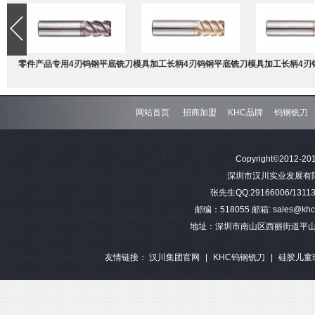
零件产品专用4刃钨钢平底铣刀
模具加工长柄4刃钨钢平底铣刀
模具加工长柄4刃
网站首页
招商加盟
KHC品牌
钨钢铣刀
难加工材料4刃不等分割钨钢圆
模具加工长柄2刃钨钢球头铣刀
难加工材料4刃不
Copyright©2012-201
角铣刀
钢平底
深圳市汉川实业发展有限公司 
张先生QQ:29166006/13113
邮编：518055 邮箱: sales@khctoo
地址：深圳市南山区西丽街道平山
友情链接：
汉川集团官网
|
KHC钨钢铣刀
|
硅胶儿童