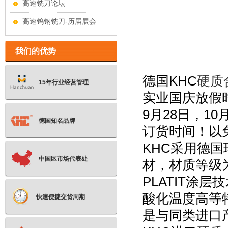
高速铣刀论坛
高速钨钢铣刀-历届展会
我们的优势
德国
KHC
硬质
15年行业经营管理
实业国庆放假
9
月
28
日，
10
德国知名品牌
订货时间！以
KHC
采用德国
中国区市场代表处
材，材质等级
PLATIT
涂层技
酸化温度高等
快速便捷交货周期
是与同类进口