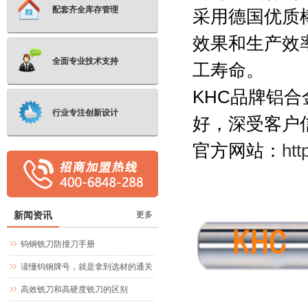
配套齐全库存管理
采用德国优质
效果和生产效
全面专业技术支持
工寿命。
KHC品牌
铝合
行业专注创新设计
好，深受客户
官方网站：
htt
新闻资讯
更多
钨钢铣刀防撞刀手册
读懂钨钢牌号，就是拿到选材的通关
文牒
高效铣刀和高硬度铣刀的区别