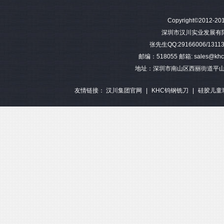
难加工材料4刃不等分割钨钢圆
模具加工长柄2刃钨钢球头铣刀
难加工材料4刃不
Copyright©2012-201
角铣刀
钢平底
深圳市汉川实业发展有限公司 
张先生QQ:29166006/13113
邮编：518055 邮箱: sales@khctoo
地址：深圳市南山区西丽街道平山
友情链接：
汉川集团官网
|
KHC钨钢铣刀
|
硅胶儿童