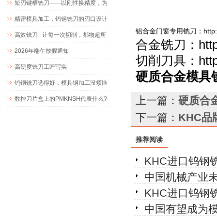
短刃键槽铣刀——以刚性换精度，为
精密键槽加工而生
精密模具加工，钨钢铣刀的刃口设计
铝
合金门窗专用铣刀
：
http
究竟藏着什么玄机
高效铣刀 | 让每一次切削，都物超所
合金
铣刀
：
htt
值
2026年端午放假通知
切削刀具
：
htt
高硬度铣刀工匠写实
硬质合金模具铣
钨钢铣刀选得好，模具钢加工没烦恼
上一篇：
硬质合
数控刀片盒上的PMKNSH代表什么?
下一篇：
KHC
推荐阅读
KHC进口钨钢
中国机械产业
KHC进口钨钢
中国有望成为