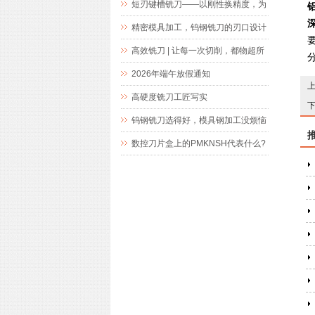
短刃键槽铣刀——以刚性换精度，为
精密键槽加工而生
精密模具加工，钨钢铣刀的刃口设计
究竟藏着什么玄机
高效铣刀 | 让每一次切削，都物超所
值
2026年端午放假通知
高硬度铣刀工匠写实
钨钢铣刀选得好，模具钢加工没烦恼
数控刀片盒上的PMKNSH代表什么?