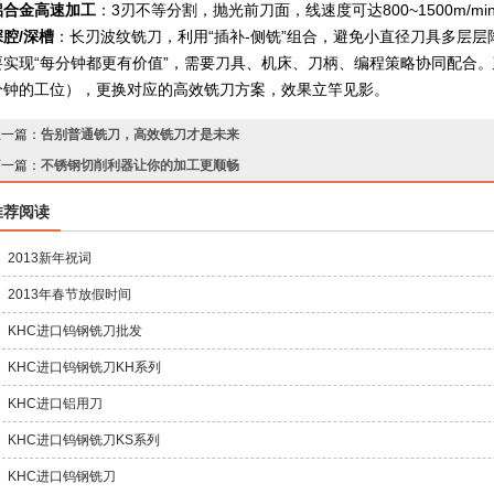
铝合金高速加工
：3刃不等分割，抛光前刀面，线速度可达800~1500m/min，
深腔/深槽
：长刃波纹铣刀，利用“插补-侧铣”组合，避免小直径刀具多层层
要实现“每分钟都更有价值”，需要刀具、机床、刀柄、编程策略协同配合
分钟的工位），更换对应的高效铣刀方案，效果立竿见影。
上一篇：
告别普通铣刀，高效铣刀才是未来
下一篇：
不锈钢切削利器让你的加工更顺畅
推荐阅读
2013新年祝词
2013年春节放假时间
KHC进口钨钢铣刀批发
KHC进口钨钢铣刀KH系列
KHC进口铝用刀
KHC进口钨钢铣刀KS系列
KHC进口钨钢铣刀