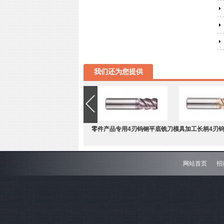
我们还为您提供
零件产品专用4刃钨钢平底铣刀
模具加工长柄4刃
网站首页
招
难加工材料4刃不等分割钨钢圆
模具加工长柄2刃
角铣刀