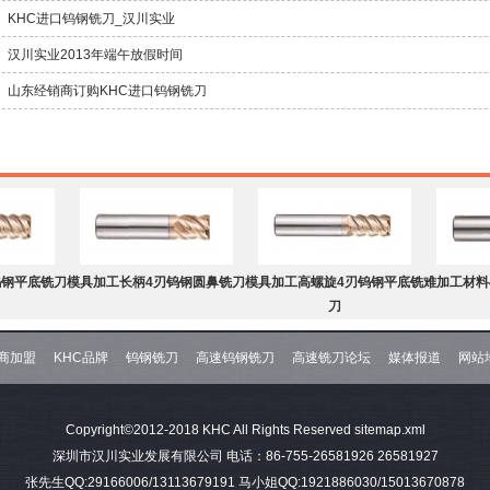
KHC进口钨钢铣刀_汉川实业
汉川实业2013年端午放假时间
山东经销商订购KHC进口钨钢铣刀
钨钢平底铣刀
模具加工长柄4刃钨钢圆鼻铣刀
模具加工高螺旋4刃钨钢平底铣
难加工材料
刀
商加盟
KHC品牌
钨钢铣刀
高速钨钢铣刀
高速铣刀论坛
媒体报道
网站
钨钢球头铣刀
难加工材料4刃不等分割C角钨
模具加工2刃钨钢球头铣刀
难加工材料
Copyright©2012-2018 KHC All Rights Reserved
sitemap.xml
钢平底铣刀
深圳市汉川实业发展有限公司 电话：86-755-26581926 26581927
张先生QQ:29166006/13113679191 马小姐QQ:1921886030/15013670878