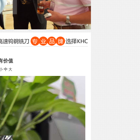
有价值
小
中
大