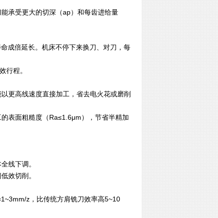
能承受更大的切深（ap）和每齿进给量
具寿命成倍延长。机床不停下来换刀、对刀，每
低效行程。
，能以更高线速度直接加工，省去电火花或磨削
表面粗糙度（Ra≤1.6μm），节省半精加
本全线下调。
间低效切削。
=1
~
3mm/z，比传统方肩铣刀效率高5~10