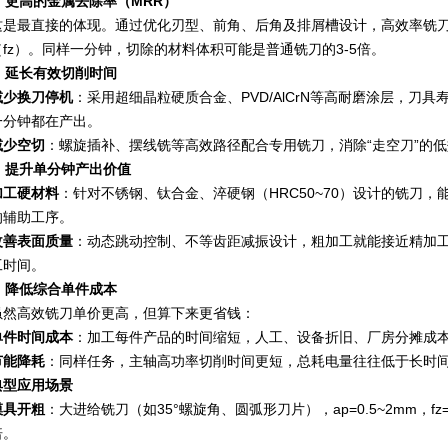
1. 更高的金属去除率（MRR）
这是最直接的体现。通过优化刃型、前角、后角及排屑槽设计，高效率铣刀
（fz）。同样一分钟，切除的材料体积可能是普通铣刀的3-5倍。
2. 延长有效切削时间
减少换刀停机
：采用超细晶粒硬质合金、PVD/AlCrN等高耐磨涂层，刀
一分钟都在产出。
减少空切
：螺旋插补、摆线铣等高效路径配合专用铣刀，消除“走空刀”的
3. 提升单分钟产出价值
加工硬材料
：针对不锈钢、钛合金、淬硬钢（HRC50~70）设计的铣刀
的辅助工序。
改善表面质量
：动态跳动控制、不等齿距减振设计，粗加工就能接近精加工的
工时间。
4. 降低综合单件成本
虽然高效铣刀单价更高，但算下来更省钱：
单件时间成本
：加工每件产品的时间缩短，人工、设备折旧、厂房分摊成
节能降耗
：同样任务，主轴高功率切削时间更短，总耗电量往往低于长时
典型应用场景
模具开粗
：大进给铣刀（如35°螺旋角、圆弧形刀片），ap=0.5
~
2mm，fz
倍。