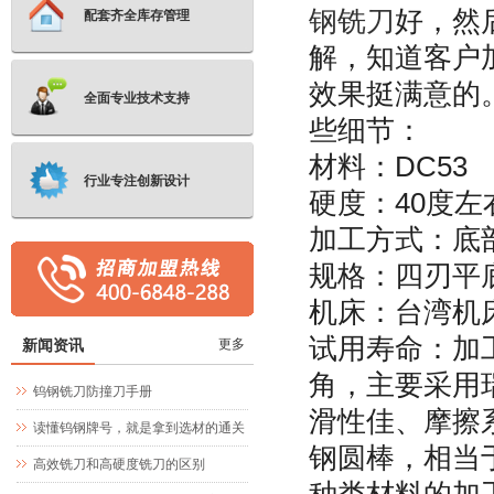
钢铣刀
好，然
配套齐全库存管理
解，知道客户加
效果挺满意的
全面专业技术支持
些细节：
材料：DC53
行业专注创新设计
硬度：40度左
加工方式：底
规格：四刃平底铣
机床：台湾机
试用寿命：加工
新闻资讯
更多
角，主要采用瑞
钨钢铣刀防撞刀手册
滑性佳、摩擦
读懂钨钢牌号，就是拿到选材的通关
钢圆棒，相当于
文牒
高效铣刀和高硬度铣刀的区别
种类材料的加