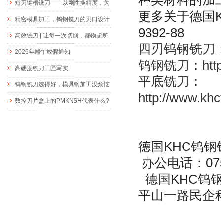
短刃键槽铣刀——以刚性换精度，为
更多关于德国K
精密键槽加工而生
精密模具加工，钨钢铣刀的刃口设计
9392-88
究竟藏着什么玄机
高效铣刀 | 让每一次切削，都物超所
四刃钨钢铣刀
值
2026年端午放假通知
钨钢铣刀
：
htt
高硬度铣刀工匠写实
平底铣刀
：
钨钢铣刀选得好，模具钢加工没烦恼
http://www.khc
数控刀片盒上的PMKNSH代表什么?
德国KHC钨钢铣
办公电话：0755-
德国KHC钨
平山一路民企