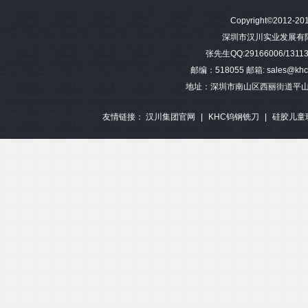
难加工材料4刃不等分割钨钢圆
模具加工长柄2刃钨钢球头铣刀
难加工材料4刃不
Copyright©2012-201
角铣刀
钢平底
深圳市汉川实业发展有限公司 
张先生QQ:29166006/13113
邮编：518055 邮箱: sales@khctoo
地址：深圳市南山区西丽街道平山
友情链接：
汉川集团官网
|
KHC钨钢铣刀
|
硅胶儿童