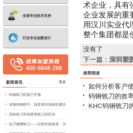
术企业，具有
企业发展的重
全面专业技术支持
用汉川实业代
整个集团都是
行业专注创新设计
没有了
下一篇：
深圳塑
推荐阅读
新闻资讯
更多
如何分析客户
钨钢铣刀的效
钨钢铣刀防撞刀手册
KHC钨钢铣刀
读懂钨钢牌号，就是拿到选材的通关
文牒
高效铣刀和高硬度铣刀的区别
短刃键槽铣刀——以刚性换精度，为