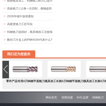
精密键槽加工而生
精密模具加工，钨钢铣刀的刃口设计
究竟藏着什么玄机
高效铣刀 | 让每一次切削，都物超所
值
2026年端午放假通知
高硬度铣刀工匠写实
钨钢铣刀选得好，模具钢加工没烦恼
数控刀片盒上的PMKNSH代表什么?
我们还为您提供
零件产品专用4刃钨钢平底铣刀
模具加工长柄4刃钨钢平底铣刀
模具加工长柄4刃
网站首页
招商加盟
KHC品牌
钨钢铣刀