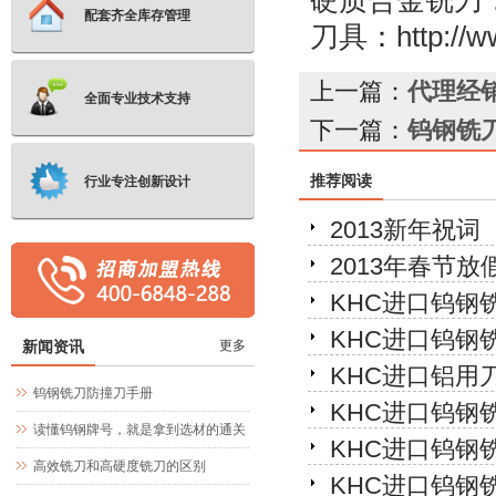
配套齐全库存管理
刀具
：
http://
上一篇：
代理经
全面专业技术支持
下一篇：
钨钢铣
推荐阅读
行业专注创新设计
2013新年祝词
2013年春节放
KHC进口钨钢
KHC进口钨钢
新闻资讯
更多
KHC进口铝用
钨钢铣刀防撞刀手册
KHC进口钨钢
读懂钨钢牌号，就是拿到选材的通关
KHC进口钨钢
文牒
高效铣刀和高硬度铣刀的区别
KHC进口钨钢