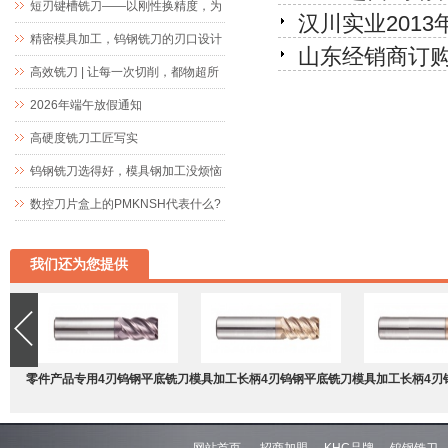
短刃键槽铣刀——以刚性换精度，为
汉川实业201
精密键槽加工而生
精密模具加工，钨钢铣刀的刃口设计
山东经销商订购
究竟藏着什么玄机
高效铣刀 | 让每一次切削，都物超所
值
2026年端午放假通知
高硬度铣刀工匠写实
钨钢铣刀选得好，模具钢加工没烦恼
数控刀片盒上的PMKNSH代表什么?
我们还为您提供
零件产品专用4刃钨钢平底铣刀
模具加工长柄4刃钨钢平底铣刀
模具加工长柄4刃
网站首页
招商加盟
KHC品牌
钨钢铣刀