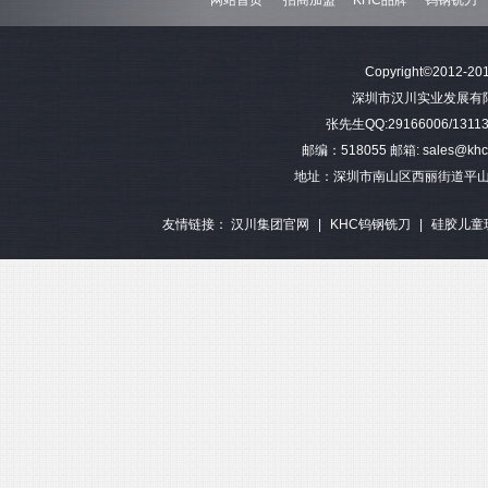
难加工材料4刃不等分割钨钢圆
模具加工长柄2刃钨钢球头铣刀
难加工材料4刃不
Copyright©2012-201
角铣刀
钢平底
深圳市汉川实业发展有限公司 
张先生QQ:29166006/13113
邮编：518055 邮箱: sales@khctoo
地址：深圳市南山区西丽街道平山
友情链接：
汉川集团官网
|
KHC钨钢铣刀
|
硅胶儿童