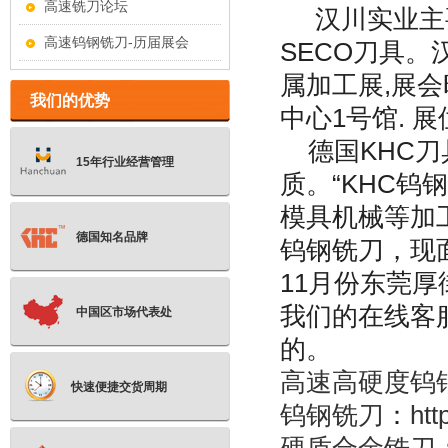
高速铣刀论坛
汉川实业主要
高速钨钢铣刀-历届展会
SECO刀具。
属加工展,展会时
我们的优势
中心1号馆. 展
德国KHC刀
15年行业经营管理
质。“KHC钨
模具机械等加
德国知名品牌
钨钢铣刀，现
11月份东莞
我们的在线客
中国区市场代表处
的。
高速高硬度钨
快速便捷交货周期
钨钢铣刀
：
htt
硬质合金铣刀