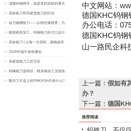
中文网站：
ww
读懂钨钢牌号，就是拿到选材的通关
文牒
德国KHC钨钢铣
高效铣刀和高硬度铣刀的区别
办公电话：0755-
短刃键槽铣刀——以刚性换精度，为
精密键槽加工而生
精密模具加工，钨钢铣刀的刃口设计
德国
KHC
钨钢
究竟藏着什么玄机
高效铣刀 | 让每一次切削，都物超所
山一路民企科
值
2026年端午放假通知
高硬度铣刀工匠写实
钨钢铣刀选得好，模具钢加工没烦恼
数控刀片盒上的PMKNSH代表什么?
上一篇：
假如有
办？
下一篇：
德国K
推荐阅读
铝铣刀，不仅