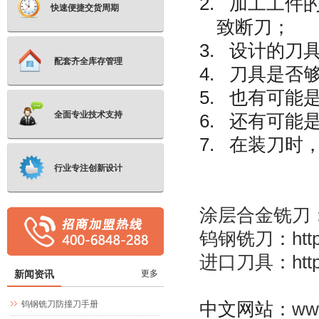
2. 加工工
快速便捷交货周期
致断刀；
3. 设计的刀
配套齐全库存管理
4. 刀具是否
5. 也有可
全面专业技术支持
6. 还有可
7. 在装刀
行业专注创新设计
涂层合金铣刀
钨钢铣刀
：
htt
进口刀具
：
htt
新闻资讯
更多
中文网站：
ww
钨钢铣刀防撞刀手册