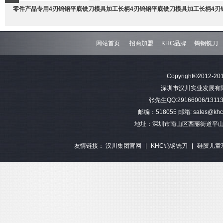
零件产品专用4刃钨钢平底铣刀
模具加工长柄4刃钨钢平底铣刀
模具加工长柄4刃
网站首页
招商加盟
KHC品牌
钨钢铣刀
难加工材料4刃不等分割钨钢圆
模具加工长柄2刃钨钢球头铣刀
难加工材料4刃不
Copyright©2012-201
角铣刀
钢平底
深圳市汉川实业发展有限公司 
张先生QQ:29166006/13113
邮编：518055 邮箱: sales@khctoo
地址：深圳市南山区西丽街道平山
友情链接：
汉川集团官网
|
KHC钨钢铣刀
|
硅胶儿童