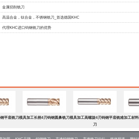
金属切削铣刀
高温合金，钛合金，不锈钢铣刀_首选德国KHC
代理KHC进口钨钢铣刀的优势
钨钢平底铣刀
模具加工长柄4刃钨钢圆鼻铣刀
模具加工高螺旋4刃钨钢平底铣
难加工材料
刀
商加盟
KHC品牌
钨钢铣刀
高速钨钢铣刀
高速铣刀论坛
媒体报道
网站