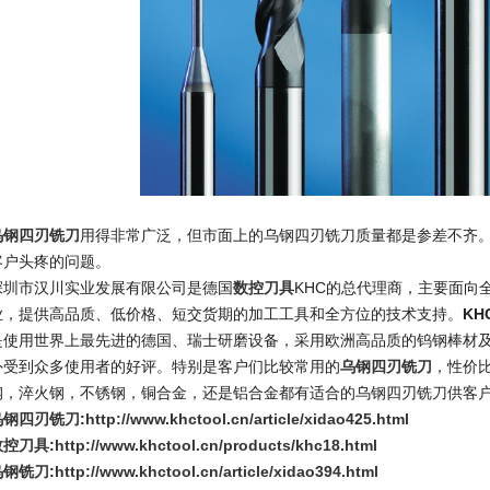
乌钢四刃铣刀
用得非常广泛，但市面上的乌钢四刃铣刀质量都是参差不齐
客户头疼的问题。
深圳市汉川实业发展有限公司是德国
数控刀具
KHC的总代理商，主要面向
业，提供高品质、低价格、短交货期的加工工具和全方位的技术支持。
KH
是使用世界上最先进的德国、瑞士研磨设备，采用欧洲高品质的钨钢棒材
外受到众多使用者的好评。特别是客户们比较常用的
乌钢四刃铣刀
，性价
钢，淬火钢，不锈钢，铜合金，还是铝合金都有适合的乌钢四刃铣刀供客
乌钢四刃铣刀
:
http://www.khctool.cn/article/xidao425.html
数控刀具
:
http://www.khctool.cn/products/khc18.html
乌钢铣刀
:
http://www.khctool.cn/article/xidao394.html