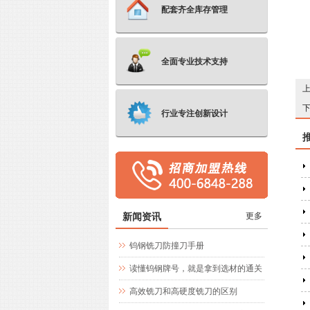
配套齐全库存管理
全面专业技术支持
行业专注创新设计
新闻资讯
更多
钨钢铣刀防撞刀手册
读懂钨钢牌号，就是拿到选材的通关
文牒
高效铣刀和高硬度铣刀的区别