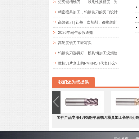
短刃键槽铣刀——以刚性换精度，为
精密键槽加工而生
精密模具加工，钨钢铣刀的刃口设计
究竟藏着什么玄机
高效铣刀 | 让每一次切削，都物超所
值
2026年端午放假通知
高硬度铣刀工匠写实
钨钢铣刀选得好，模具钢加工没烦恼
数控刀片盒上的PMKNSH代表什么?
我们还为您提供
零件产品专用4刃钨钢平底铣刀
模具加工长柄4刃
网站首页
招