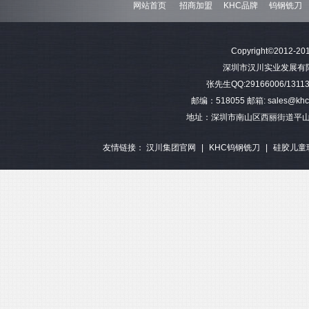
网站首页
招商加盟
KHC品牌
钨钢铣刀
难加工材料4刃不等分割钨钢圆
模具加工长柄2刃钨钢球头铣刀
难加工材料4刃不
Copyright©2012-201
角铣刀
钢平底
深圳市汉川实业发展有限公司 
张先生QQ:29166006/13113
邮编：518055 邮箱: sales@khctoo
地址：深圳市南山区西丽街道平山
友情链接：
汉川集团官网
|
KHC钨钢铣刀
|
硅胶儿童