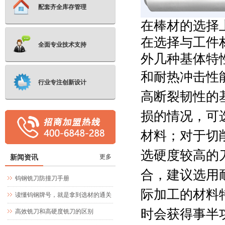
配套齐全库存管理
在棒材的选择
在选择与工件
全面专业技术支持
外几种基体特
和耐热冲击性
行业专注创新设计
高断裂韧性的
损的情况，可
材料；对于切
选硬度较高的
新闻资讯
更多
合，建议选用
钨钢铣刀防撞刀手册
际加工的材料
读懂钨钢牌号，就是拿到选材的通关
时会获得事半
文牒
高效铣刀和高硬度铣刀的区别