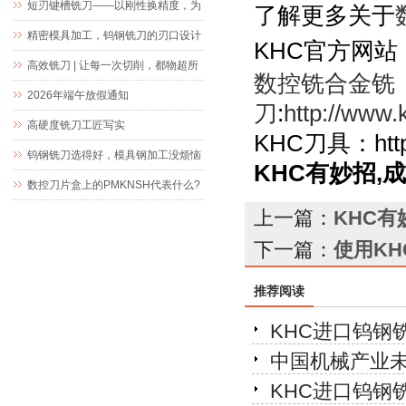
短刃键槽铣刀——以刚性换精度，为
了解更多关于
精密键槽加工而生
精密模具加工，钨钢铣刀的刃口设计
KHC官方网站
究竟藏着什么玄机
高效铣刀 | 让每一次切削，都物超所
数控铣合金铣
值
2026年端午放假通知
刀
:
http://www.k
高硬度铣刀工匠写实
KHC刀具
：
htt
钨钢铣刀选得好，模具钢加工没烦恼
KHC有妙招
数控刀片盒上的PMKNSH代表什么?
上一篇：
KHC
下一篇：
使用K
推荐阅读
KHC进口钨钢
中国机械产业
KHC进口钨钢