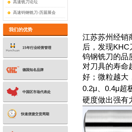
高速铣刀论坛
高速钨钢铣刀-历届展会
我们的优势
江苏苏州经销
后，发现
KH
15年行业经营管理
钨钢铣刀的品
对刀具的寿命
德国知名品牌
好；微粒越大
0.2
μ、
0.4
μ超
中国区市场代表处
硬度做出强有
快速便捷交货周期