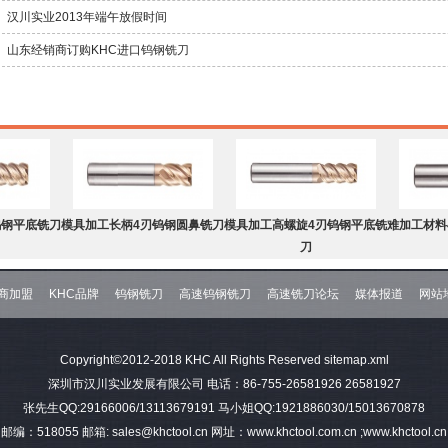
汉川实业2013年端午放假时间
山东经销商订购KHC进口钨钢铣刀
钨钢平底铣刀
模具加工长柄4刃钨钢圆鼻铣刀
模具加工高螺旋4刃钨钢平底铣
难加工材料
刀
商加盟
KHC品牌
钨钢铣刀
高速钨钢铣刀
高速铣刀论坛
媒体报道
网站
钨钢球头铣刀
难加工材料4刃不等分割C角钨
模具加工2刃钨钢球头铣刀
难加工材料
Copyright©2012-2018 KHC All Rights Reserved
sitemap.xml
钢平底铣刀
深圳市汉川实业发展有限公司 电话：86-755-26581926 26581927
张先生QQ:29166006/13113679191 马小姐QQ:1921886030/15013670878
邮编：518055 邮箱: sales@khctool.cn 网址：www.khctool.com.cn ;www.khctool.cn