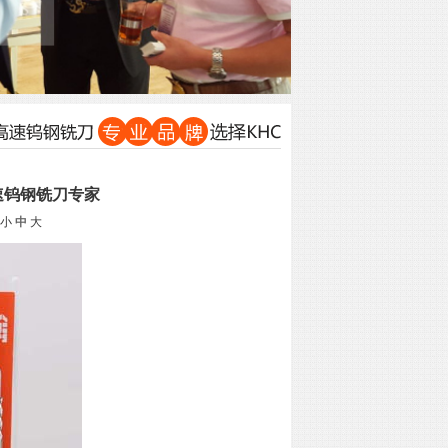
速钨钢铣刀专家
小
中
大