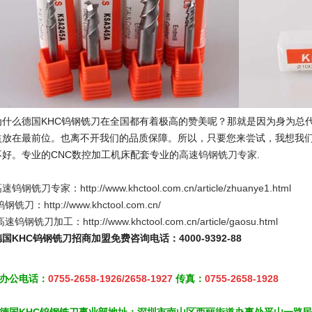
为什么德国
KHC
钨钢铣刀在全国都有着极高的赞美呢？那就是因为身为总
益放在最前位。也离不开我们的品质保障。所以，只要您来尝试，我想我
不好。专业的
CNC
数控加工机床配套专业的
高速钨钢铣刀专家
.
高速钨钢铣刀专家
：
http://www.khctool.com.cn/article/zhuanye1.html
钨钢铣刀
：
http://www.khctool.com.cn/
高速钨钢铣刀加工
：
http://www.khctool.com.cn/article/gaosu.html
德国KHC钨钢铣刀招商加盟免费咨询电话：4000-9392-88
办公电话：
0755-2658-1926/2658-1927
传真：
0755-2658-1928
德国KHC钨钢铣刀事业部地址：深圳市南山区西丽街道办事处平山一路民