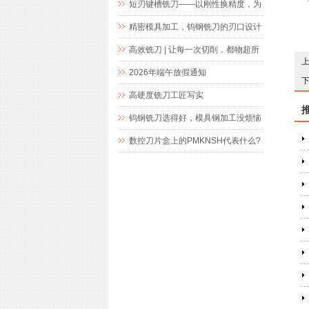
短刃键槽铣刀——以刚性换精度，为
精密键槽加工而生
精密模具加工，钨钢铣刀的刃口设计
究竟藏着什么玄机
高效铣刀 | 让每一次切削，都物超所
值
2026年端午放假通知
高硬度铣刀工匠写实
钨钢铣刀选得好，模具钢加工没烦恼
数控刀片盒上的PMKNSH代表什么?