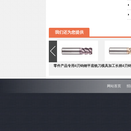
我们还为您提供
零件产品专用4刃钨钢平底铣刀
模具加工长柄4刃
网站首页
招
难加工材料4刃不等分割钨钢圆
模具加工长柄2刃
角铣刀